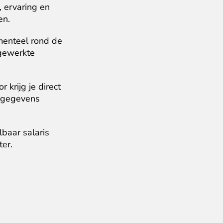
 ervaring en 
en.
enteel rond de 
gewerkte 
 krijg je direct 
 gegevens 
aar salaris 
er.