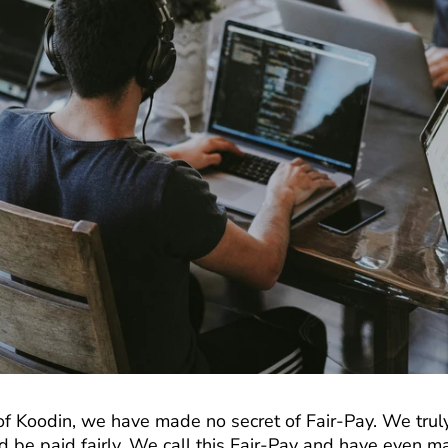
 of Koodin, we have made no secret of Fair-Pay. We truly
 be paid fairly. We call this Fair-Pay and have even mad