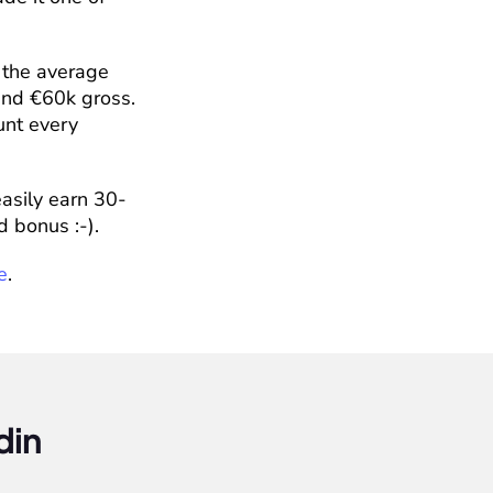
 the average 
und €60k gross. 
nt every 
asily earn 30-
 bonus :-).
e
.
din