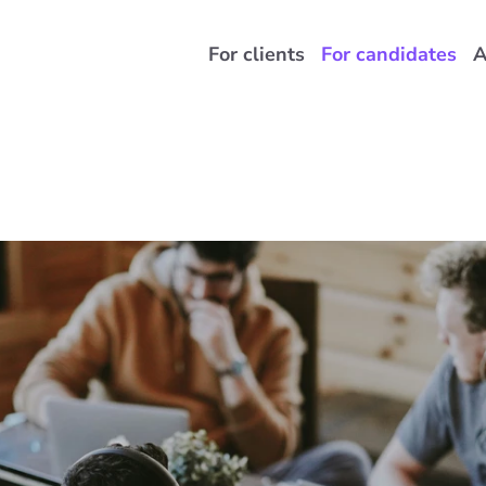
For clients
For candidates
A