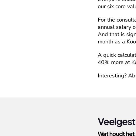
our six core val
For the consulta
annual salary o
And that is sig
month as a Koo
A quick calculat
40% more at Ko
Interesting? Ab
Veelgeste
Wat houdt het 