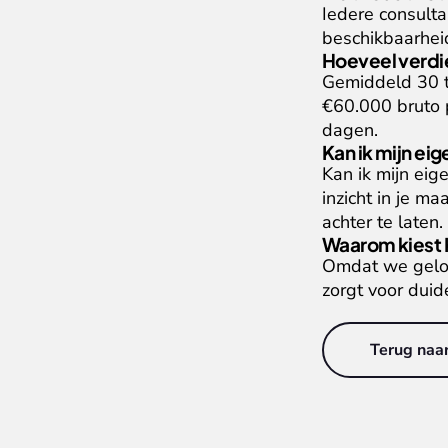
Iedere consulta
beschikbaarheid
Hoeveel verdie
Gemiddeld 30 t
€60.000 bruto p
dagen.
Kan ik mijn ei
Kan ik mijn eige
inzicht in je m
achter te laten.
Waarom kiest K
Omdat we gelove
zorgt voor dui
Terug naar