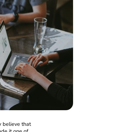
 believe that 
e it one of 