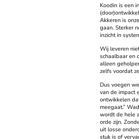
Koodin is een i
(door)ontwikke
Akkeren is onze
gaan. Sterker 
inzicht in syst
Wij leveren nie
schaalbaar en 
alleen geholpe
zelfs voordat ze
Dus voegen we 
van de impact 
ontwikkelen dat
meegaat.” Wadim
wordt de hele a
orde zijn. Zond
uit losse onder
stuk is of verv