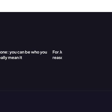
meone: you can be who you 
For Jurre, these are three impor
eally mean it
reasons to join Koodin