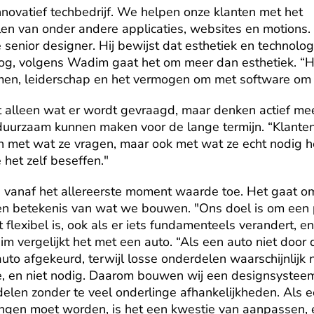
nnovatief techbedrijf. We helpen onze klanten met het 
len van onder andere applicaties, websites en motions
 senior designer. Hij bewijst dat esthetiek en technolog
nog, volgens Wadim gaat het om meer dan esthetiek. “H
emen, leiderschap en het vermogen om met software om 
t alleen wat er wordt gevraagd, maar denken actief me
duurzaam kunnen maken voor de lange termijn. “Klanten
n met wat ze vragen, maar ook met wat ze echt nodig 
 het zelf beseffen." 
vanaf het allereerste moment waarde toe. Het gaat om 
en betekenis van wat we bouwen. "Ons doel is om een p
 flexibel is, ook als er iets fundamenteels verandert, en
 vergelijkt het met een auto. “Als een auto niet door
uto afgekeurd, terwijl losse onderdelen waarschijnlijk 
e, en niet nodig. Daarom bouwen wij een designsysteem
delen zonder te veel onderlinge afhankelijkheden. Als e
angen moet worden, is het een kwestie van aanpassen, 