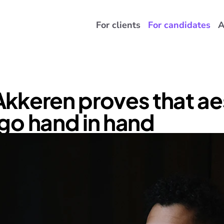
For clients
For candidates
A
kkeren proves that aes
go hand in hand