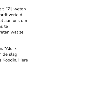
t. “Zij weten 
rdt verteld 
het aan ons om 
s te 
eten wat ze 
 “Als ik 
 de slag 
 Koodin. Here 