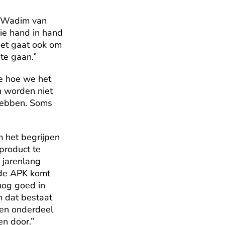
. Wadim van 
ie hand in hand 
et gaat ook om 
te gaan.” 
e hoe we het 
 worden niet 
hebben. Soms 
het begrijpen 
roduct te 
 jarenlang 
 de APK komt 
nog goed in 
 dat bestaat 
en onderdeel 
en door.”