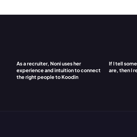
As a recruiter, Noni uses her 
If I tell so
experience and intuition to connect 
are, then I r
the right people to Koodin