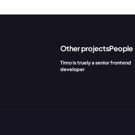
Other projects
People
Timo is truely a senior frontend 
developer