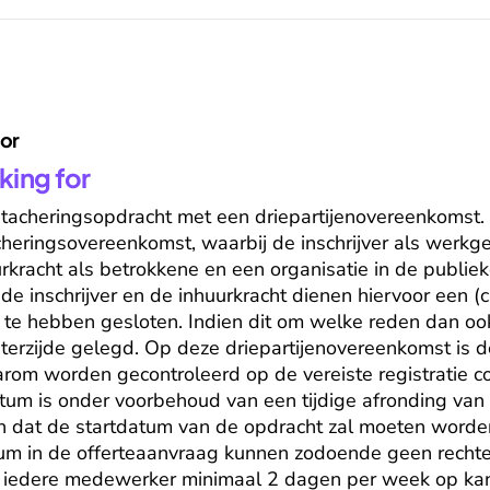
for
king for
etacheringsopdracht met een driepartijenovereenkomst. De
cheringsovereenkomst, waarbij de inschrijver als werkge
rkracht als betrokkene en een organisatie in de publieke
de inschrijver en de inhuurkracht dienen hiervoor een (civ
e hebben gesloten. Indien dit om welke reden dan ook n
 terzijde gelegd. Op deze driepartijenovereenkomst is 
arom worden gecontroleerd op de vereiste registratie co
um is onder voorbehoud van een tijdige afronding van d
n dat de startdatum van de opdracht zal moeten worde
um in de offerteaanvraag kunnen zodoende geen rechte
nt iedere medewerker minimaal 2 dagen per week op kant