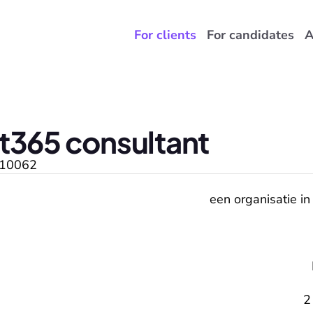
For clients
For candidates
A
t365 consultant
10062
een organisatie in
2