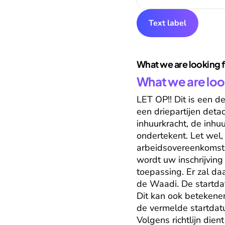
Text label
What we are looking 
What we are loo
LET OP!! Dit is een d
een driepartijen deta
inhuurkracht, de inhuu
ondertekent. Let wel, 
arbeidsovereenkomst t
wordt uw inschrijving
toepassing. Er zal da
de Waadi. De startdat
Dit kan ook betekene
de vermelde startdat
Volgens richtlijn die