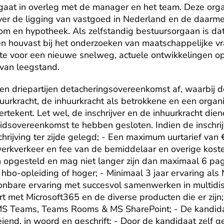
gaat in overleg met de manager en het team. Deze organi
ver de ligging van vastgoed in Nederland en de daar
om en hypotheek. Als zelfstandig bestuursorgaan is dat 
 houvast bij het onderzoeken van maatschappelijke vra
te voor een nieuwe snelweg, actuele ontwikkelingen op
 van leegstand.
 een driepartijen detacheringsovereenkomst af, waarbij de 
urkracht, de inhuurkracht als betrokkene en een organis
ertekent. Let wel, de inschrijver en de inhuurkracht dien
beidsovereenkomst te hebben gesloten. Indien de inschrij
chrijving ter zijde gelegd; - Een maximum uurtarief van 
erkverkeer en fee van de bemiddelaar en overige kosten
n opgesteld en mag niet langer zijn dan maximaal 6 pagi
hbo-opleiding of hoger; - Minimaal 3 jaar ervaring als
bare ervaring met succesvol samenwerken in multidiscip
t met Microsoft365 en de diverse producten die er zijn; -
MS Teams, Teams Rooms & MS SharePoint; - De kandida
iend, in woord en geschrift; - Door de kandidaat zelf 