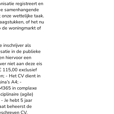
satie registreert en 
mee samenhangende 
onze wettelijke taak. 
agstukken, of het nu 
 de woningmarkt of 
inschrijver als 
atie in de publieke 
en hiervoor een 
ver niet aan deze eis 
€ 115,00 exclusief 
; - Het CV dient in 
na’s A4; - 
 M365 in complexe 
linaire (agile) 
 Je hebt 5 jaar 
at beheerst de 
geschreven CV.