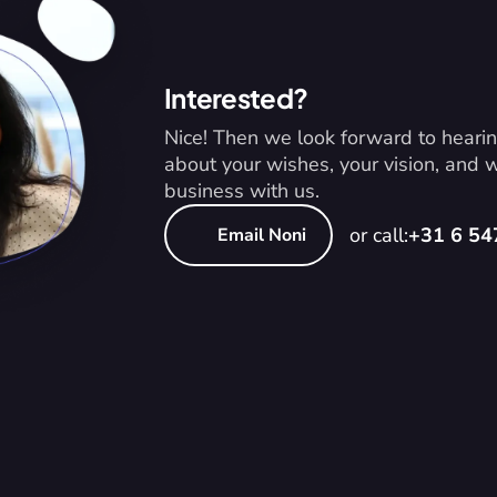
Interested?
Nice! Then we look forward to hearin
about your wishes, your vision, and
business with us.
or call:
+31 6 5
Email Noni