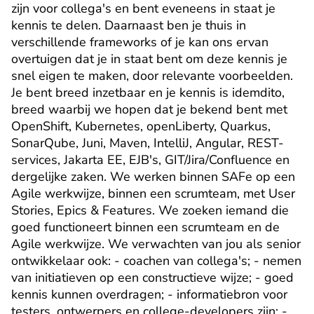
zijn voor collega's en bent eveneens in staat je 
kennis te delen. Daarnaast ben je thuis in 
verschillende frameworks of je kan ons ervan 
overtuigen dat je in staat bent om deze kennis je 
snel eigen te maken, door relevante voorbeelden. 
Je bent breed inzetbaar en je kennis is idemdito, 
breed waarbij we hopen dat je bekend bent met 
OpenShift, Kubernetes, openLiberty, Quarkus, 
SonarQube, Juni, Maven, IntelliJ, Angular, REST-
services, Jakarta EE, EJB's, GIT/Jira/Confluence en 
dergelijke zaken. We werken binnen SAFe op een 
Agile werkwijze, binnen een scrumteam, met User 
Stories, Epics & Features. We zoeken iemand die 
goed functioneert binnen een scrumteam en de 
Agile werkwijze. We verwachten van jou als senior 
ontwikkelaar ook: - coachen van collega's; - nemen 
van initiatieven op een constructieve wijze; - goed 
kennis kunnen overdragen; - informatiebron voor 
testers, ontwerpers en college-developers zijn; - 