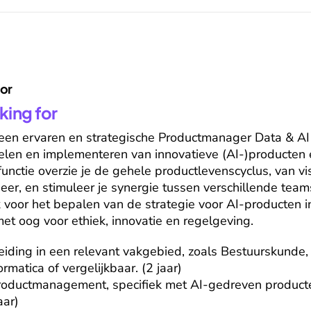
for
king for
 een ervaren en strategische Productmanager Data & AI d
kelen en implementeren van innovatieve (AI-)producten
unctie overzie je de gehele productlevenscyclus, van vis
er, en stimuleer je synergie tussen verschillende teams 
 voor het bepalen van de strategie voor AI-producten in 
met oog voor ethiek, innovatie en regelgeving.
ding in een relevant vakgebied, zoals Bestuurskunde, A
rmatica of vergelijkbaar. (2 jaar)

productmanagement, specifiek met AI-gedreven producte
ar)
