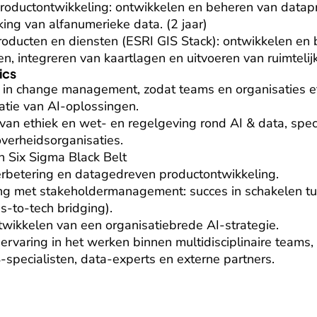
oductontwikkeling: ontwikkelen en beheren van datapro
ing van alfanumerieke data. (2 jaar)

oducten en diensten (ESRI GIS Stack): ontwikkelen en 
n, integreren van kaartlagen en uitvoeren van ruimtelijk
ics
e in change management, zodat teams en organisaties ef
atie van AI-oplossingen.

an ethiek en wet- en regelgeving rond AI & data, speci
verheidsorganisaties.

an Six Sigma Black Belt

erbetering en datagedreven productontwikkeling.

ng met stakeholdermanagement: succes in schakelen tu
-to-tech bridging).

twikkelen van een organisatiebrede AI-strategie.

 ervaring in het werken binnen multidisciplinaire teams,
S-specialisten, data-experts en externe partners.