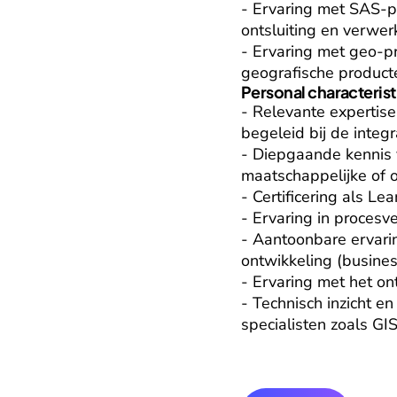
- Ervaring met SAS-pr
ontsluiting en verwerk
- Ervaring met geo-pr
geografische producte
Personal characterist
- Relevante expertis
begeleid bij de integr
- Diepgaande kennis v
maatschappelijke of o
- Certificering als Le
- Ervaring in procesv
- Aantoonbare ervari
ontwikkeling (business
- Ervaring met het on
- Technisch inzicht en
specialisten zoals GI