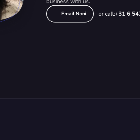
business with us.
or call:
+31 6 5
Email Noni