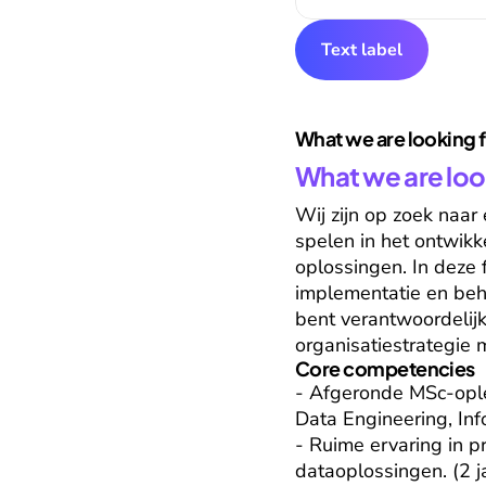
Text label
What we are looking 
What we are loo
Wij zijn op zoek naar
spelen in het ontwik
oplossingen. In deze f
implementatie en behe
bent verantwoordelijk
organisatiestrategie 
Core competencies
- Afgeronde MSc-oplei
Data Engineering, Info
- Ruime ervaring in 
dataoplossingen. (2 ja