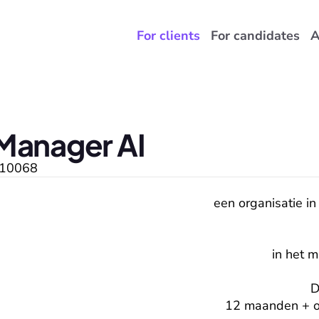
For clients
For candidates
A
Manager AI
10068
een organisatie in
in het 
D
12 maanden + op