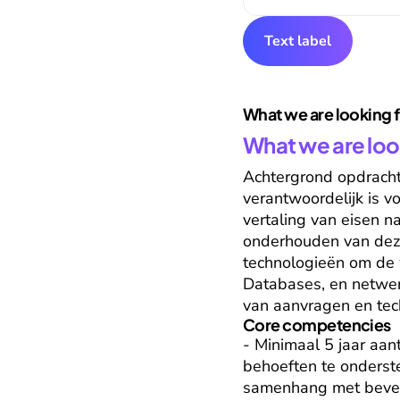
Text label
What we are looking 
What we are loo
Achtergrond opdracht 
verantwoordelijk is v
vertaling van eisen na
onderhouden van deze
technologieën om de 
Databases, en netwerk
van aanvragen en tech
Core competencies
- Minimaal 5 jaar aan
behoeften te onderst
samenhang met beveili