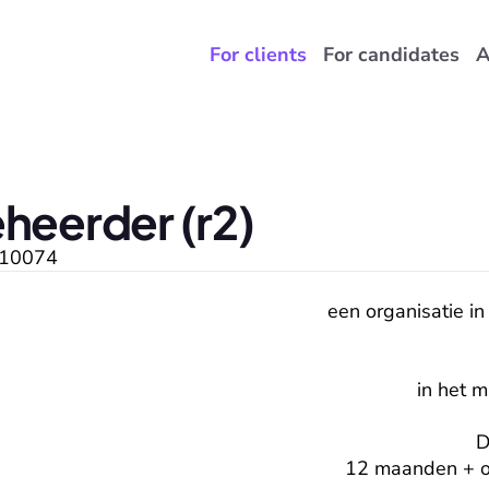
For clients
For candidates
A
heerder (r2)
10074
een organisatie in
in het 
D
12 maanden + op