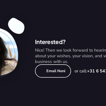
Interested?
Nice! Then we look forward to hearin
about your wishes, your vision, and
business with us.
or call:
+31 6 5
Email Noni