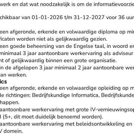
werk en dat wat noodzakelijk is om de informatievoorzie
schikbaar van 01-01-2026 t/m 31-12-2027 voor 36 uur
 een afgeronde, erkende en volwaardige diploma op mi
ficaten worden niet als gelijkwaardig gezien.

een goede beheersing van de Engelse taal, in woord en 
minimaal 3 jaar aantoonbare werkervaring als adviseur 
of gelijkwaardig binnen een grote organisatie.

in de afgelopen 3 jaar minimaal 2 jaar aantoonbare wer
van werken.
ics
 een afgeronde, erkende en volwaardige opleiding op 
e richtingen: Bedrijfskundige Informatica, Bedrijfskund
appen.

 aantoonbare werkervaring met grote IV-vernieuwingsop
 (5+, dit moet duidelijk benoemd worden).

aantoonbare werkervaring met beleidsontwikkeling en ad
V domein.
