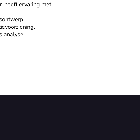
 heeft ervaring met 
sontwerp.

evoorziening.

s analyse.