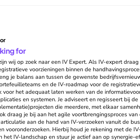
for
king for
jn wij op zoek naar een IV Expert. Als IV-expert draag j
egistratieve voorzieningen binnen de handhavingsproce
breng je balans aan tussen de gewenste bedrijfsvernieuw
ortefeuilleteams en de IV-roadmap voor de registratieve 
 voor het adequaat laten werken van de informatievoor
licaties en systemen. Je adviseert en regisseert bij de 
mplementatie)projecten die meerdere, met elkaar samen
ok draag je bij aan het agile voortbrengingsproces van d
rticulatie aan de hand van IV-verzoeken vanuit de busi
 vooronderzoeken. Hierbij houd je rekening met de IV-
 het IV-landschap en stuur je actief aan op synergie-ef