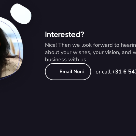
Interested?
Nice! Then we look forward to hearin
about your wishes, your vision, and
business with us.
or call:
+31 6 5
Email Noni