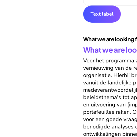
Text label
What we are looking 
What we are loo
Voor het programma zi
vernieuwing van de r
organisatie. Hierbij 
vanuit de landelijke p
medeverantwoordelijk
beleidsthema's tot app
en uitvoering van (i
portefeuilles raken. O
voor een goede vraaga
benodigde analyses en
ontwikkelingen binnen