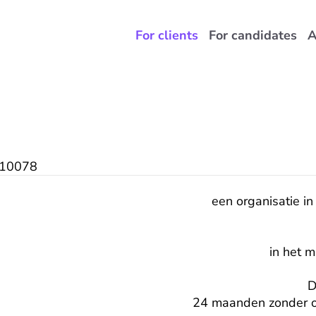
For clients
For candidates
A
10078
een organisatie in
in het 
D
24 maanden zonder o