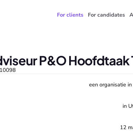
For clients
For candidates
A
dviseur P&O Hoofdtaak 
10098
een organisatie in
in U
12 m