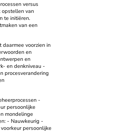
rocessen versus 
 opstellen van 
e initiëren. 
itmaken van een 
t daarmee voorzien in 
verwoorden en 
ontwerpen en 
- en denkniveau - 
an procesverandering 
n 
beheerprocessen - 
r persoonlijke 
en mondelinge 
en: - Nauwkeurig - 
voorkeur persoonlijke 