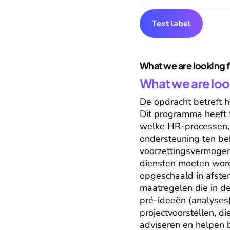
Text label
What we are looking 
What we are loo
De opdracht betreft 
Dit programma heeft t
welke HR-processen, pr
ondersteuning ten beh
voorzettingsvermogen.
diensten moeten word
opgeschaald in afstem
maatregelen die in d
pré-ideeën (analyses)
projectvoorstellen, d
adviseren en helpen 