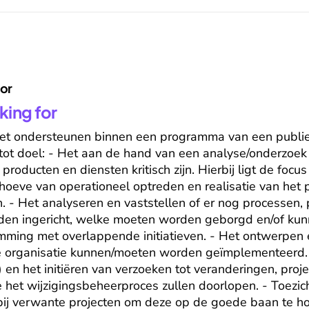
for
king for
het ondersteunen binnen een programma van een publiek 
ot doel: - Het aan de hand van een analyse/onderzoek 
oducten en diensten kritisch zijn. Hierbij ligt de focus
oeve van operationeel optreden en realisatie van het p
 - Het analyseren en vaststellen of er nog processen, 
en ingericht, welke moeten worden geborgd en/of kun
ming met overlappende initiatieven. - Het ontwerpen en
e organisatie kunnen/moeten worden geïmplementeerd. 
 en het initiëren van verzoeken tot veranderingen, proje
ie het wijzigingsbeheerproces zullen doorlopen. - Toezic
bij verwante projecten om deze op de goede baan te ho