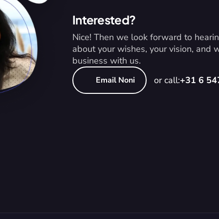
Interested?
Nice! Then we look forward to hearin
about your wishes, your vision, and
business with us.
or call:
+31 6 5
Email Noni