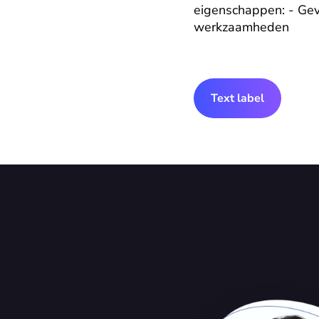
eigenschappen: - Gevo
werkzaamheden
Text label