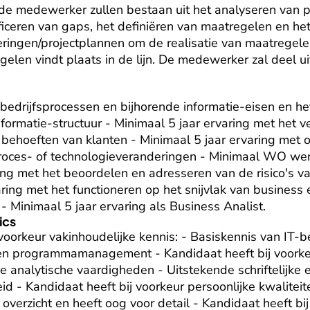
 medewerker zullen bestaan uit het analyseren van p
ificeren van gaps, het definiëren van maatregelen en het
ringen/projectplannen om de realisatie van maatregelen t
gelen vindt plaats in de lijn. De medewerker zal deel u
bedrijfsprocessen en bijhorende informatie-eisen en he
formatie-structuur - Minimaal 5 jaar ervaring met het 
 behoeften van klanten - Minimaal 5 jaar ervaring met 
oces- of technologieveranderingen - Minimaal WO werk
ing met het beoordelen en adresseren van de risico's v
ring met het functioneren op het snijvlak van business e
- Minimaal 5 jaar ervaring als Business Analist.
ics
 voorkeur vakinhoudelijke kennis: - Basiskennis van IT-
 en programmamanagement - Kandidaat heeft bij voorkeu
e analytische vaardigheden - Uitstekende schriftelijke 
id - Kandidaat heeft bij voorkeur persoonlijke kwaliteit
verzicht en heeft oog voor detail - Kandidaat heeft bij 