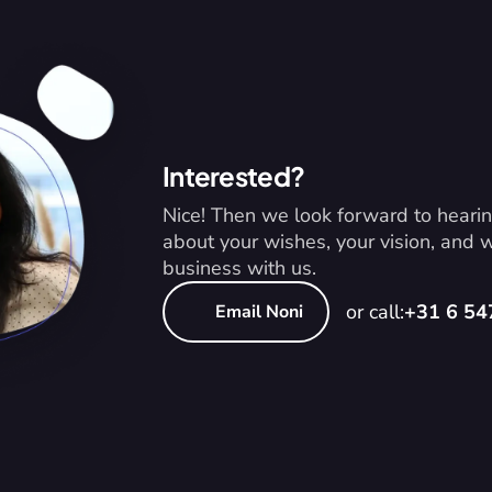
Interested?
Nice! Then we look forward to hearin
about your wishes, your vision, and
business with us.
or call:
+31 6 5
Email Noni