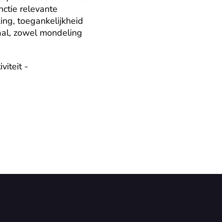
tie relevante 
ng, toegankelijkheid 
al, zowel mondeling 
iteit - 