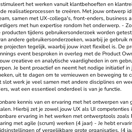
stimuleert het werken vanuit klantbehoeften en klantre
 de realisatieprocessen te creëren. Met jouw ontwerp ide
 team, samen met UX-collega's, front-enders, business a
digers met hun expertise rondom het onderwerp. - Zorg
 producten tijdens gebruikersonderzoek worden getest 
n van andere gebruikersonderzoeken, waarbij je gebruik 
projecten tegelijk, waarbij jouw inzet flexibel is. De pr
nnings event besproken in overleg met de Product Own
e jouw creatieve en analytische vaardigheden in om gebrui
en. Je bent proactief en neemt het nodige initiatief in 
oeken, uit te dagen om te vernieuwen en beweging te creë
Tot slot werk je veel samen met andere disciplines en we
ers, wat een essentieel onderdeel is van je functie.
oonbare kennis van en ervaring met het ontwerpen van g
len. Hierbij zet je zowel jouw UX als UI competenties in.
onbare ervaring in het werken met ontwerptools zoals Fi
ring met agile (scrum) werken (4 jaar) - Je hebt ervar
dsinstellingen of vergelijkbare grote organisaties. (4 ja