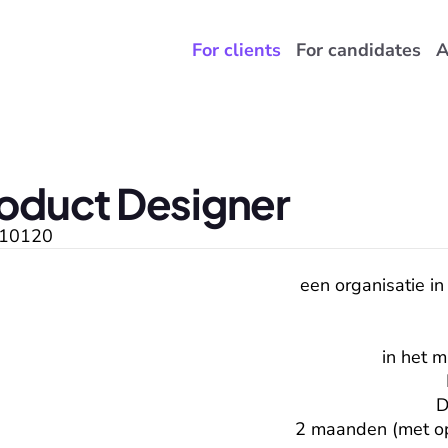
For clients
For candidates
A
roduct Designer
10120
een organisatie in
in het 
D
2 maanden (met opt