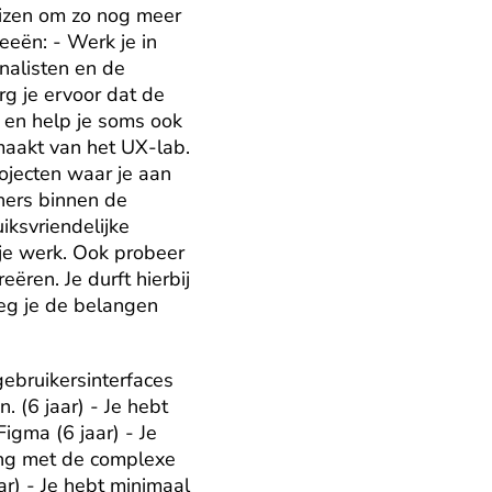
izen om zo nog meer 
eën: - Werk je in 
nalisten en de 
 je ervoor dat de 
en help je soms ook 
maakt van het UX-lab. 
ojecten waar je aan 
ers binnen de 
ksvriendelijke 
je werk. Ook probeer 
ren. Je durft hierbij 
eg je de belangen 
ebruikersinterfaces 
 (6 jaar) - Je hebt 
gma (6 jaar) - Je 
ing met de complexe 
ar) - Je hebt minimaal 