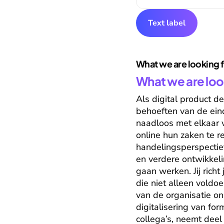
Text label
What we are looking 
What we are loo
Als digital product de
behoeften van de eind
naadloos met elkaar 
online hun zaken te re
handelingsperspectief 
en verdere ontwikkeli
gaan werken. Jij rich
die niet alleen voldo
van de organisatie o
digitalisering van fo
collega’s, neemt deel