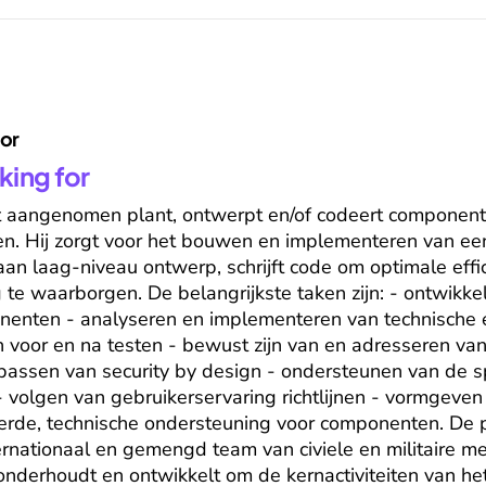
for
king for
 aangenomen plant, ontwerpt en/of codeert component
oen. Hij zorgt voor het bouwen en implementeren van een
 aan laag-niveau ontwerp, schrijft code om optimale efficië
 te waarborgen. De belangrijkste taken zijn: - ontwikke
enten - analyseren en implementeren van technische en
voor en na testen - bewust zijn van en adresseren van
ssen van security by design - ondersteunen van de spe
- volgen van gebruikerservaring richtlijnen - vormgeven
rde, technische ondersteuning voor componenten. De pr
rnationaal en gemengd team van civiele en militaire m
 onderhoudt en ontwikkelt om de kernactiviteiten van he