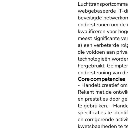
Luchttransportcomman
webgebaseerde IT-dien
beveiligde netwerkom
ondersteunen om de e
kwalificeren voor hog
meest significante v
a) een verbeterde ro
die voldoen aan priv
technologieën worden
hergebruikt. Geïmple
ondersteuning van de
Core competencies
- Handelt creatief om
Rekent met de ontwikk
en prestaties door g
te gebruiken. - Hande
specificaties te identi
en corrigerende activ
kwetsbaarheden te tes