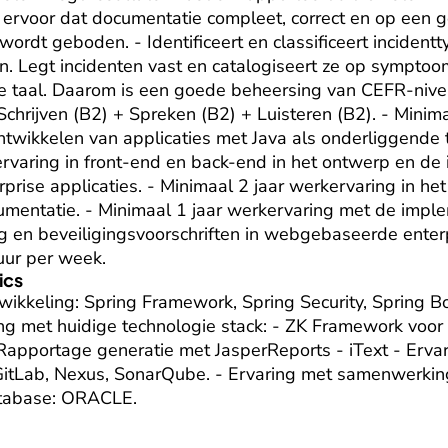
t ervoor dat documentatie compleet, correct en op een ge
ordt geboden. - Identificeert en classificeert incidentt
. Legt incidenten vast en catalogiseert ze op symptoom
 taal. Daarom is een goede beheersing van CEFR-nivea
Schrijven (B2) + Spreken (B2) + Luisteren (B2). - Minimaa
ntwikkelen van applicaties met Java als onderliggende t
rvaring in front-end en back-end in het ontwerp en de 
ise applicaties. - Minimaal 2 jaar werkervaring in het s
mentatie. - Minimaal 1 jaar werkervaring met de imple
n beveiligingsvoorschriften in webgebaseerde enterpri
uur per week.
ics
twikkeling: Spring Framework, Spring Security, Spring Bo
ing met huidige technologie stack: - ZK Framework voor 
apportage generatie met JasperReports - iText - Ervari
itLab, Nexus, SonarQube. - Ervaring met samenwerkings
tabase: ORACLE.