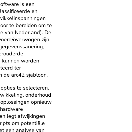
ftware is een 
assificeerde en 
ikkelinspanningen 
or te bereiden om te 
ie van Nederland). De 
oerd/overwogen zijn 
gegevenssanering, 
erouderde 
e kunnen worden 
eerd ter 
n de arc42 sjabloon.
pties te selecteren. 
twikkeling, onderhoud 
 oplossingen opnieuw 
 hardware 
 en legt afwijkingen 
ipts om potentiële 
et een analyse van 