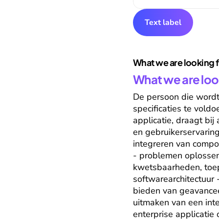
Text label
What we are looking 
What we are loo
De persoon die wordt
specificaties te vold
applicatie, draagt bij
en gebruikerservaring
integreren van compon
- problemen oplossen 
kwetsbaarheden, toepa
softwarearchitectuur 
bieden van geavancee
uitmaken van een inte
enterprise applicatie