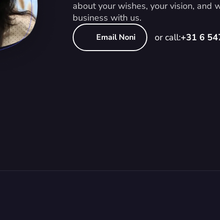
about your wishes, your vision, and
business with us.
or call:
+31 6 5
Email Noni