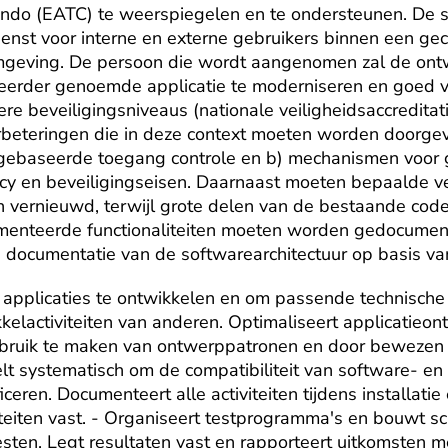
do (EATC) te weerspiegelen en te ondersteunen. De so
st voor interne en externe gebruikers binnen een gecl
geving. De persoon die wordt aangenomen zal de ontw
erder genoemde applicatie te moderniseren en goed vo
ere beveiligingsniveaus (nationale veiligheidsaccreditat
erbeteringen die in deze context moeten worden doorgev
lgebaseerde toegang controle en b) mechanismen voor 
acy en beveiligingseisen. Daarnaast moeten bepaalde v
 vernieuwd, terwijl grote delen van de bestaande cod
menteerde functionaliteiten moeten worden gedocument
 documentatie van de softwarearchitectuur op basis va
 applicaties te ontwikkelen en om passende technische o
elactiviteiten van anderen. Optimaliseert applicatieon
ebruik te maken van ontwerppatronen en door bewezen
lt systematisch om de compatibiliteit van software- en
ficeren. Documenteert alle activiteiten tijdens installatie
iteiten vast. - Organiseert testprogramma's en bouwt scr
ten. Legt resultaten vast en rapporteert uitkomsten m