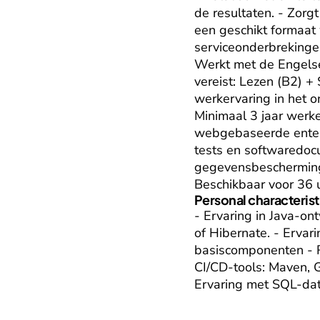
de resultaten. - Zorg
een geschikt formaat w
serviceonderbrekingen
Werkt met de Engelse
vereist: Lezen (B2) + 
werkervaring in het o
Minimaal 3 jaar werke
webgebaseerde enterpr
tests en softwaredocu
gegevensbescherming e
Beschikbaar voor 36 
Personal characterist
- Ervaring in Java-on
of Hibernate. - Ervar
basiscomponenten - R
CI/CD-tools: Maven, G
Ervaring met SQL-da