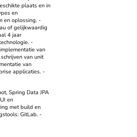
schikte plaats en in 
ypes en 
 en oplossing. - 
u of gelijkwaardig 
l 4 jaar 
echnologie. - 
implementatie van 
chrijven van unit 
mentatie van 
se applicaties. - 
ot, Spring Data JPA 
UI en 
ng met build en 
tools: GitLab. - 