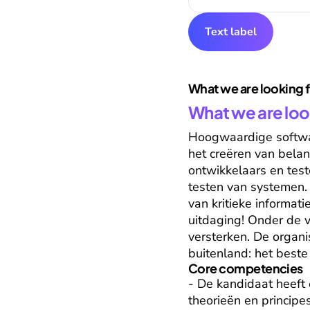
Text label
What we are looking 
What we are loo
Hoogwaardige softwar
het creëren van belan
ontwikkelaars en teste
testen van systemen.
van kritieke informa
uitdaging! Onder de v
versterken. De organis
buitenland: het beste
Core competencies
- De kandidaat heeft 
theorieën en principe