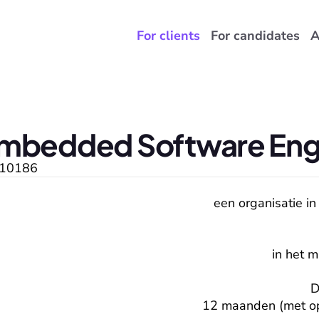
For clients
For candidates
A
mbedded Software Eng
10186
een organisatie in
in het 
D
12 maanden (met opt