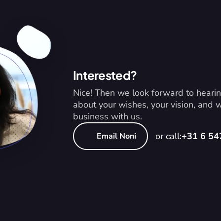
Interested?
Nice! Then we look forward to hearin
about your wishes, your vision, and
business with us.
or call:
+31 6 5
Email Noni