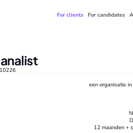
For clients
For candidates
A
analist
10226
een organisatie in
N
D
12 maanden + op