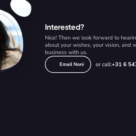
Interested?
Nice! Then we look forward to hearin
about your wishes, your vision, and
business with us.
or call:
+31 6 5
Email Noni