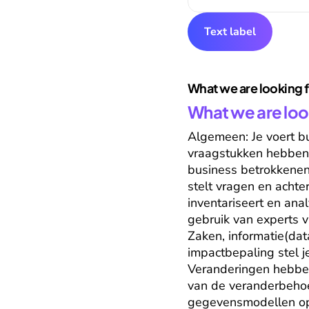
Text label
What we are looking 
What we are loo
Algemeen: Je voert bu
vraagstukken hebben 
business betrokkenen 
stelt vragen en achte
inventariseert en ana
gebruik van experts v
Zaken, informatie(dat
impactbepaling stel j
Veranderingen hebben 
van de veranderbehoef
gegevensmodellen op.