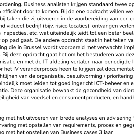
ordening. Business analisten krijgen standaard twee o
 efficiënt door te komen. Bij de ene opdracht willen we 
 taken die zij uitvoeren in de voorbereiding van een con
dividueel bedrijf (bijv. risico locaties), ontvangen verle
nspecties, etc, wat uiteindelijk leidt tot een beter beeld
 op pad gaat. De andere opdracht staat in het teken va
ng die in Brussel wordt voorbereid met verwachte imp
 Bij deze opdracht gaat het om het bestuderen van dez
nisatie en met de IT afdeling vertalen naar benodigde 
r het IV veranderproces heen te krijgen zal documenta
tlijnen van de organisatie, besluitvorming / prioritering
eindelijk moet leiden tot goed ingericht ICT-beheer en e
tie. Deze organisatie bewaakt de gezondheid van dieren
eiligheid van voedsel en consumentproducten, en handh
g met het uitvoeren van brede analyses en advisering 5
varing met opstellen van requirements, proces en gege
g met het opstellen van Business cases 3 jaar