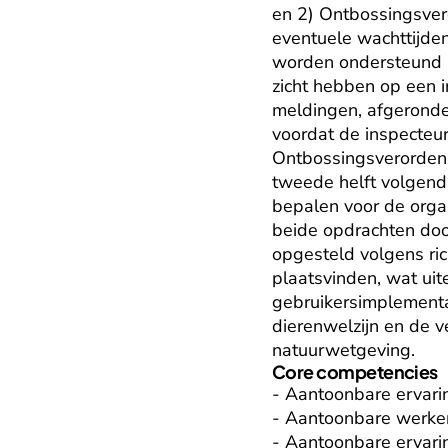
en 2) Ontbossingsver
eventuele wachttijden
worden ondersteund bij
zicht hebben op een in
meldingen, afgeronde i
voordat de inspecteur
Ontbossingsverordeni
tweede helft volgend.
bepalen voor de orga
beide opdrachten doo
opgesteld volgens rich
plaatsvinden, wat uit
gebruikersimplementa
dierenwelzijn en de v
natuurwetgeving.
Core competencies
- Aantoonbare ervarin
- Aantoonbare werker
- Aantoonbare ervarin