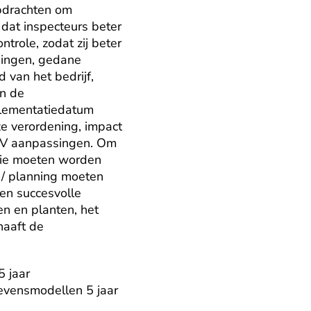
pdrachten om 
dat inspecteurs beter 
trole, zodat zij beter 
ningen, gedane 
 van het bedrijf, 
n de 
lementatiedatum 
e verordening, impact 
IV aanpassingen. Om 
tie moeten worden 
 / planning moeten 
en succesvolle 
 en planten, het 
aaft de 
 jaar

vensmodellen 5 jaar
