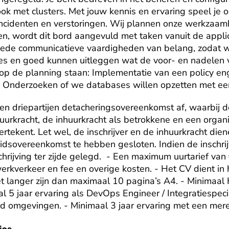
ok met clusters. Met jouw kennis en ervaring speel je oo
 incidenten en verstoringen. Wij plannen onze werkzaam
n, wordt dit bord aangevuld met taken vanuit de applic
ede communicatieve vaardigheden van belang, zodat 
s en goed kunnen uitleggen wat de voor- en nadelen va
p de planning staan: Implementatie van een policy engi
. Onderzoeken of we databases willen opzetten met ee
 een driepartijen detacheringsovereenkomst af, waarbij de 
urkracht, de inhuurkracht als betrokkene en een organis
ertekent. Let wel, de inschrijver en de inhuurkracht dien
beidsovereenkomst te hebben gesloten. Indien de inschrij
hrijving ter zijde gelegd.  - Een maximum uurtarief van 
erkverkeer en fee en overige kosten. - Het CV dient in h
t langer zijn dan maximaal 10 pagina’s A4. - Minimaal 
 5 jaar ervaring als DevOps Engineer / Integratiespecial
ud omgevingen. - Minimaal 3 jaar ervaring met een mer
ics