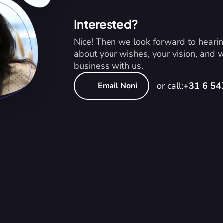
Interested?
Nice! Then we look forward to hearin
about your wishes, your vision, and
business with us.
or call:
+31 6 5
Email Noni