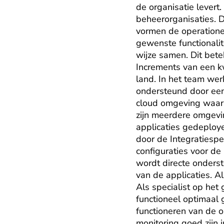
de organisatie levert
beheerorganisaties. D
vormen de operatione
gewenste functionalite
wijze samen. Dit bet
Increments van een kw
land. In het team wer
ondersteund door een 
cloud omgeving waar m
zijn meerdere omgevi
applicaties gedeploy
door de Integratiespe
configuraties voor de
wordt directe onderst
van de applicaties. A
Als specialist op het
functioneel optimaal 
functioneren van de o
monitoring goed zijn 