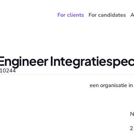
For clients
For candidates
A
ngineer Integratiespeci
10244
een organisatie in
N
2