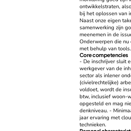
ontwikkelstraten, also
bij het oplossen van
Naast onze eigen take
samenwerking zijn go
meenemen in de issue
Onderwerpen die nu o
met behulp van tools
Core competencies
- De inschrijver sluit
werkgever van de inhu
sector als inlener ond
(civielrechtelijke) ar
voldoet, wordt de insc
btw, inclusief woon-w
opgesteld en mag nie
denkniveau. - Minimaal
jaar ervaring met clo
technieken.
Personal characterist