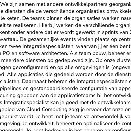
. We zijn samen met andere ontwikkelpartners georganis
e diensten die de verschillende organisaties ontwikkel
le keten. De teams binnen de organisaties werken na
it te realiseren. Hierbij werken de verschillende organi
ekent onder andere dat er wordt gewerkt in sprints van
artaal. De gezamenlijke events vinden plaats op central
ken twee Integratiespecialisten, waarvan jij er één bent
PO en software architecten. Als team bouw, beheer en 
eerdere diensten op gedeployed zijn. Op onze clusters
ngen geconfigureerd en op alle omgevingen is (ongevee
ed. Alle applicaties die gedeeld worden door de diens
cialisten. Daarnaast beheren de Integratiespecialisten e
 pipelines en gestandaardiseerde configuratie van apps.
euning geboden aan de applicatieteams bij het ontwikk
ls Integratiespecialist kan je goed met de ontwikkelaars
 gebied van Cloud Computing zorg je ervoor dat onze om
gebruikt wordt. Je bent met je team verantwoordelijk vo
mgeving. Je ontwikkelt, beheert en optimaliseer de confi
ingeregeld. Je bent bedreven in het beheren en configur