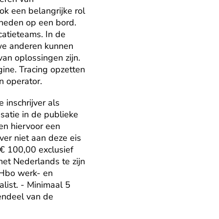
k een belangrijke rol 
heden op een bord. 
atieteams. In de 
we anderen kunnen 
n oplossingen zijn. 
ne. Tracing opzetten 
n operator.
inschrijver als 
atie in de publieke 
en hiervoor een 
ver niet aan deze eis 
€ 100,00 exclusief 
et Nederlands te zijn 
Hbo werk- en 
ist. - Minimaal 5 
endeel van de 