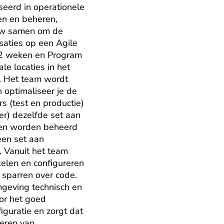
eerd in operationele 
en en beheren, 
uw samen om de 
saties op een Agile 
 2 weken en Program 
e locaties in het 
. Het team wordt 
optimaliseer je de 
 (test en productie) 
r) dezelfde set aan 
ten worden beheerd 
en set aan 
 Vanuit het team 
elen en configureren 
 sparren over code. 
geving technisch en 
or het goed 
guratie en zorgt dat 
eren van 