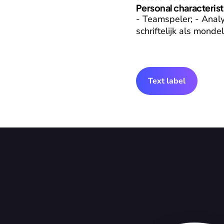
Personal characterist
- Teamspeler; - Analyt
schriftelijk als mondel
Text label