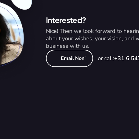
Interested?
Nice! Then we look forward to hearin
about your wishes, your vision, and
business with us.
or call:
+31 6 5
Email Noni