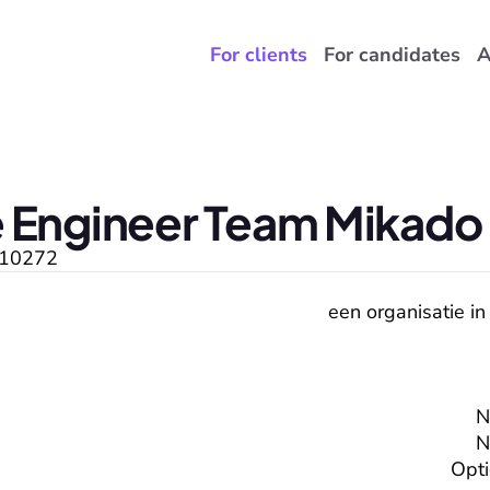
For clients
For candidates
A
 Engineer Team Mikado
10272
een organisatie in
N
N
Opti