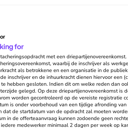
for
king for
etacheringsopdracht met een driepartijenovereenkomst. De
cheringsovereenkomst, waarbij de inschrijver als werkge
rkracht als betrokkene en een organisatie in de publieke
de inschrijver en de inhuurkracht dienen hiervoor een (civ
e hebben gesloten. Indien dit om welke reden dan ook n
 terzijde gelegd. Op deze driepartijenovereenkomst is 
arom worden gecontroleerd op de vereiste registratie co
um is onder voorbehoud van een tijdige afronding van d
n dat de startdatum van de opdracht zal moeten worde
um in de offerteaanvraag kunnen zodoende geen rechte
nt iedere medewerker minimaal 2 dagen per week op kant