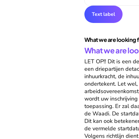
Text label
What we are looking 
What we are loo
LET OP!! Dit is een d
een driepartijen deta
inhuurkracht, de inhuu
ondertekent. Let wel, 
arbeidsovereenkomst t
wordt uw inschrijving
toepassing. Er zal da
de Waadi. De startdat
Dit kan ook betekene
de vermelde startdat
Volgens richtlijn die