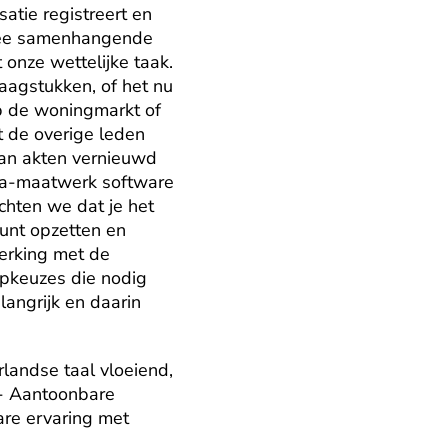
tie registreert en 
mee samenhangende 
onze wettelijke taak. 
agstukken, of het nu 
 de woningmarkt of 
 de overige leden 
van akten vernieuwd 
va-maatwerk software 
hten we dat je het 
nt opzetten en 
erking met de 
pkeuzes die nodig 
angrijk en daarin 
andse taal vloeiend, 
 - Aantoonbare 
re ervaring met 