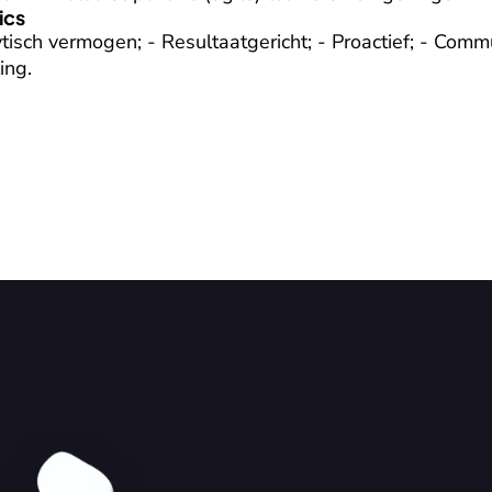
ics
isch vermogen; - Resultaatgericht; - Proactief; - Commun
ing.