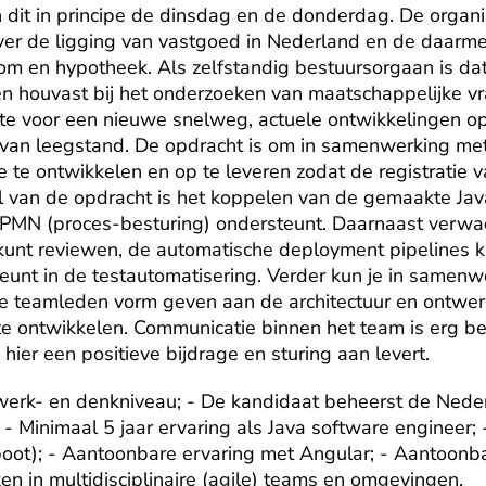
 dit in principe de dinsdag en de donderdag. De organisa
ver de ligging van vastgoed in Nederland en de daar
om en hypotheek. Als zelfstandig bestuursorgaan is dat 
 houvast bij het onderzoeken van maatschappelijke vra
te voor een nieuwe snelweg, actuele ontwikkelingen op
 van leegstand. De opdracht is om in samenwerking met
 te ontwikkelen en op te leveren zodat de registratie 
el van de opdracht is het koppelen van de gemaakte Ja
PMN (proces-besturing) ondersteunt. Daarnaast verwac
unt reviewen, de automatische deployment pipelines ku
eunt in de testautomatisering. Verder kun je in samenw
ge teamleden vorm geven aan de architectuur en ontwer
 te ontwikkelen. Communicatie binnen het team is erg bel
hier een positieve bijdrage en sturing aan levert.
rk- en denkniveau; - De kandidaat beheerst de Nederl
; - Minimaal 5 jaar ervaring als Java software engineer;
oot); - Aantoonbare ervaring met Angular; - Aantoonba
 in multidisciplinaire (agile) teams en omgevingen.