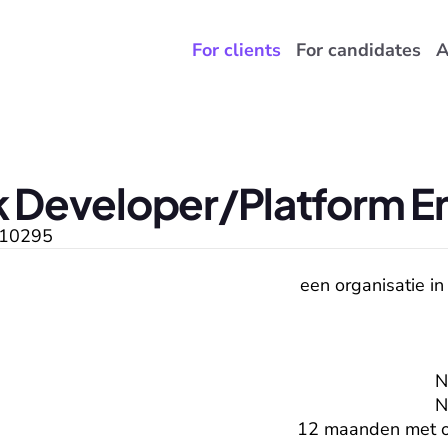
For clients
For candidates
A
ck Developer/Platform E
10295
een organisatie in
N
N
12 maanden met op