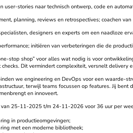
en user-stories naar technisch ontwerp, code en automat
ment, planning, reviews en retrospectives; coachen va
ecialisten, designers en experts om een naadloze erva
erformance; initiëren van verbeteringen die de producti
one-stop shop” voor alles wat nodig is voor ontwikkeling
 checks. Dit vermindert complexiteit, versnelt delivery 
inden we engineering en DevOps voor een waarde-stro
rastructuur, terwijl teams focussen op features. Jij bent d
menbrengt en innoveert.
r van 25-11-2025 t/m 24-11-2026 voor 36 uur per week
aring in productieomgevingen;

aring met een moderne bibliotheek;
