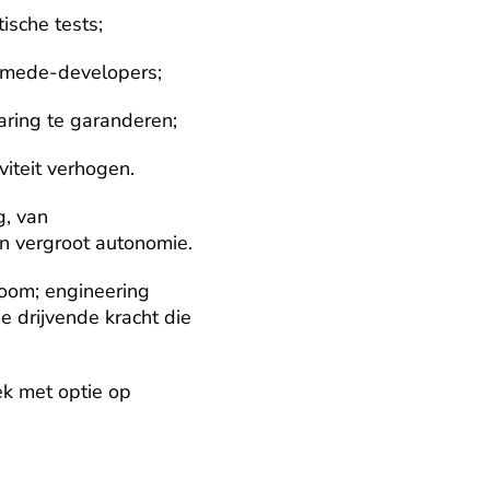
ische tests;
n mede-developers;
ring te garanderen;
viteit verhogen.
, van 
en vergroot autonomie.
om; engineering 
e drijvende kracht die 
 met optie op 