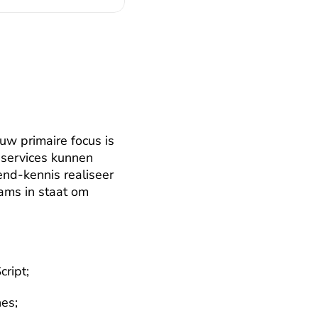
w primaire focus is 
services kunnen 
nd-kennis realiseer 
ams in staat om 
ript;
nes;