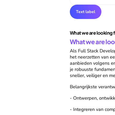
Text label
What we are looking 
What we are loo
Als Full Stack Develo
het neerzetten van e
aanbieden volgens eng
je robuuste fundament
sneller, veiliger en m
Belangrijkste verantw
- Ontwerpen, ontwikke
- Integreren van comp