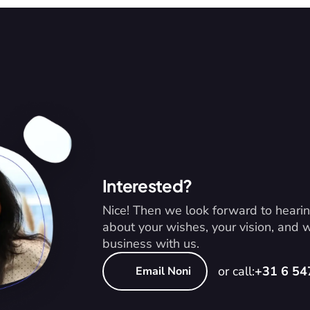
Interested?
Nice! Then we look forward to hearin
about your wishes, your vision, and
business with us.
or call:
+31 6 5
Email Noni