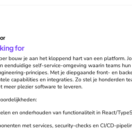
for
king for
per bouw je aan het kloppend hart van een platform. Jou
en eenduidige self-service-omgeving waarin teams hun 
ineering-principes. Met je diepgaande front- en backe
ele capabilities en integraties. Zo stel je honderden te
et meer plezier software te leveren.
oordelijkheden:
len en onderhouden van functionaliteit in React/TypeSc
onenten met services, security-checks en CI/CD-pipeli