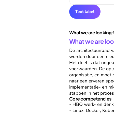
Text label
What we are looking 
What we are loo
De architectuurraad v
worden door een nieuw
Het doel is dat onge
voorwaarden. De oplo
organisatie, en moet 
naar een ervaren spec
implementatie- en mig
stappen in het proces
Core competencies
- HBO werk- en denkn
- Linux, Docker, Kuber