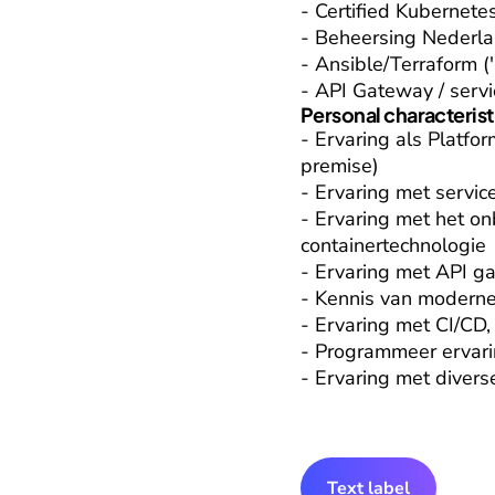
- Certified Kubernetes
- Beheersing Nederlan
- Ansible/Terraform ('
- API Gateway / servi
Personal characterist
- Ervaring als Platfo
premise)

- Ervaring met service
- Ervaring met het o
containertechnologie

- Ervaring met API g
- Kennis van moderne 
- Ervaring met CI/CD,
- Programmeer ervari
- Ervaring met divers
Text label