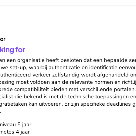
for
king for
an een organisatie heeft besloten dat een bepaalde se
e set-up, waarbij authenticatie en identificatie eenvou
authenticeerd verkeer zelfstandig wordt afgehandeld o
ssing moet voldoen aan de relevante normen en richtlij
brede compatibiliteit bieden met verschillende portalen.
ialist die bekend is met de technische toepassingen en
ratietaken kan uitvoeren. Er zijn specifieke deadlines
.
iveau 5 jaar

netes 4 jaar
