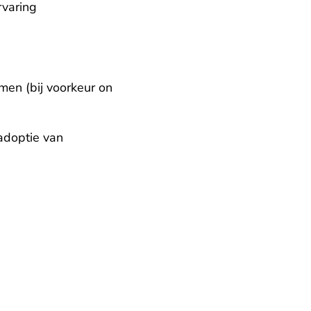
varing

en (bij voorkeur on 
doptie van 