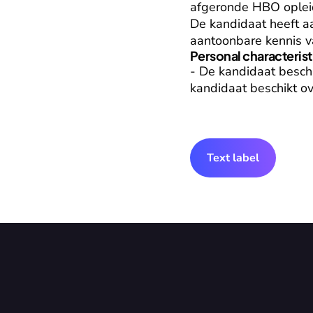
afgeronde HBO opleid
De kandidaat heeft aa
aantoonbare kennis va
Personal characterist
- De kandidaat beschik
kandidaat beschikt ov
Text label