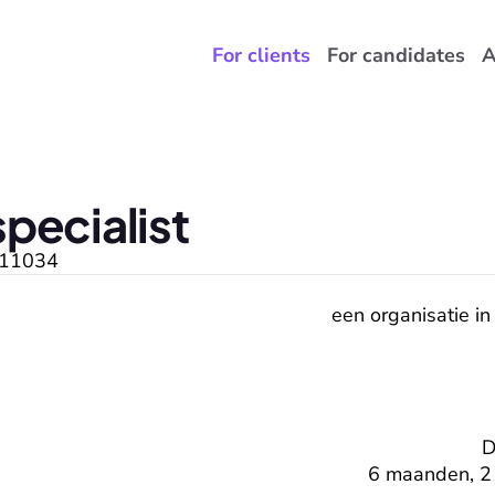
For clients
For candidates
A
pecialist
11034
een organisatie in
D
6 maanden, 2