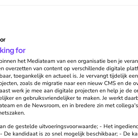
for
king for
 binnen het Mediateam van een organisatie ben je verant
n overzetten van content op verschillende digitale platf
aar, toegankelijk en actueel is. Je vervangt tijdelijk een
projecten, zoals de migratie naar een nieuw CMS en de o
aast werk je mee aan digitale projecten en help je de or
lijker en gebruiksvriendelijker te maken. Je werkt daa
iateam en de Newsroom, en in bredere zin met collega's
netszaken.
 aan de gestelde uitvoeringsvoorwaarde; - Het ingedien
- De kandidaat is zo snel mogelijk beschikbaar; - De ka