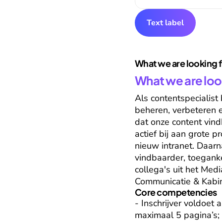
Text label
What we are looking 
What we are loo
Als contentspecialist
beheren, verbeteren e
dat onze content vindb
actief bij aan grote 
nieuw intranet. Daarn
vindbaarder, toeganke
collega's uit het Med
Communicatie & Kabi
Core competencies
- Inschrijver voldoet
maximaal 5 pagina’s; 