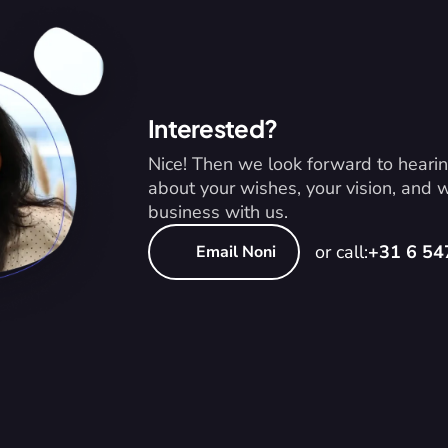
Interested?
Nice! Then we look forward to hearin
about your wishes, your vision, and
business with us.
or call:
+31 6 5
Email Noni