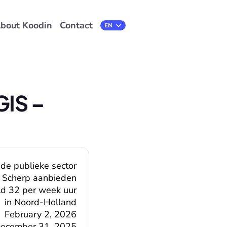
bout Koodin
Contact
Select Language
EN
IS – 
 de publieke sector
Scherp aanbieden
d 32 per week uur
in Noord-Holland
February 2, 2026
ecember 31, 2025