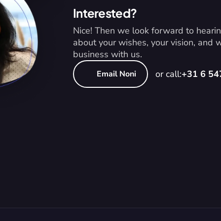
Interested?
Nice! Then we look forward to hearin
about your wishes, your vision, and
business with us.
or call:
+31 6 5
Email Noni