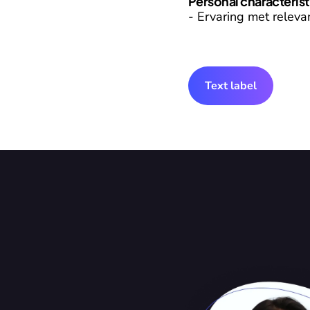
Personal characterist
- Ervaring met relev
Text label