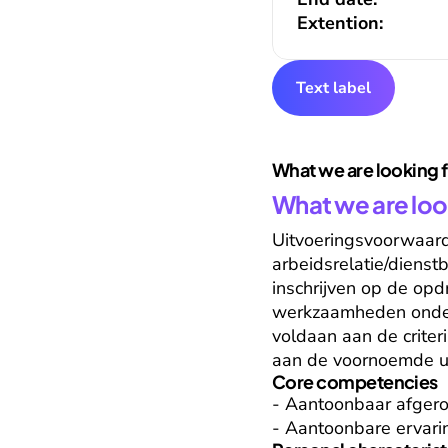
Extention:
Text label
What we are looking 
What we are loo
Uitvoeringsvoorwaard
arbeidsrelatie/dienstb
inschrijven op de op
werkzaamheden onder d
voldaan aan de criteri
aan de voornoemde uit
Core competencies
- Aantoonbaar afgero
- Aantoonbare ervari