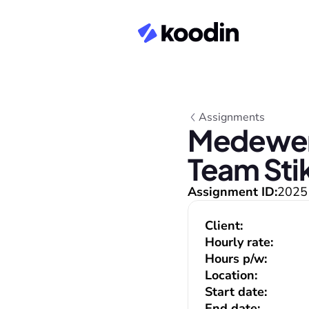
Assignments
Medewerk
Team Sti
Assignment ID:
2025
Client:
Hourly rate:
Hours p/w:
Location:
Start date:
End date: