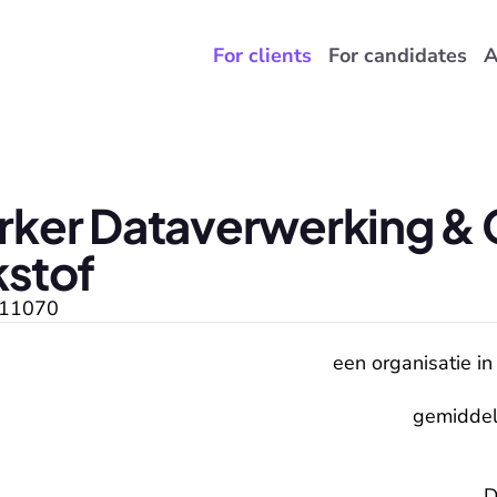
For clients
For candidates
A
er Dataverwerking & G
kstof
11070
een organisatie in
gemiddel
D