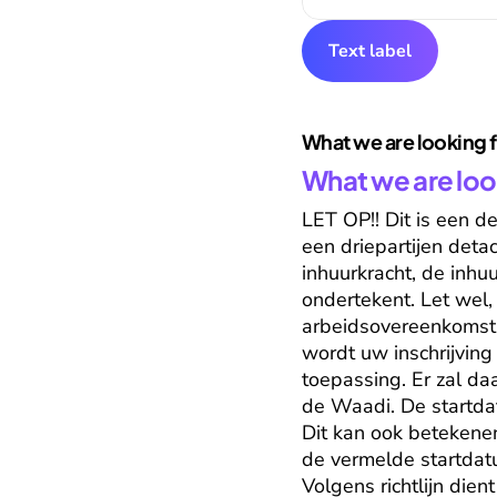
Text label
What we are looking 
What we are loo
LET OP!! Dit is een d
een driepartijen deta
inhuurkracht, de inhuu
ondertekent. Let wel, 
arbeidsovereenkomst t
wordt uw inschrijving
toepassing. Er zal da
de Waadi. De startdat
Dit kan ook betekene
de vermelde startdat
Volgens richtlijn die