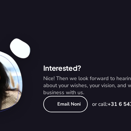
Interested?
Nice! Then we look forward to hearin
about your wishes, your vision, and
business with us.
or call:
+31 6 5
Email Noni