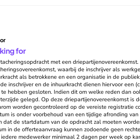
for
king for
etacheringsopdracht met een driepartijenovereenkomst. De
cheringsovereenkomst, waarbij de inschrijver als werkge
rkracht als betrokkene en een organisatie in de publieke
de inschrijver en de inhuurkracht dienen hiervoor een (civ
e hebben gesloten. Indien dit om welke reden dan ook n
 terzijde gelegd. Op deze driepartijenovereenkomst is 
arom worden gecontroleerd op de vereiste registratie co
um is onder voorbehoud van een tijdige afronding van d
n dat de startdatum van de opdracht zal moeten worde
um in de offerteaanvraag kunnen zodoende geen rechte
nt iedere medewerker minimaal 2 dagen per week op kant