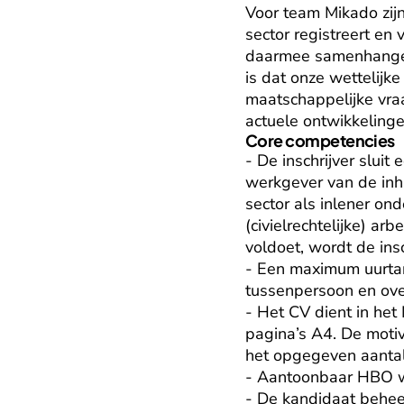
Voor team Mikado zijn
sector registreert en
daarmee samenhangend
is dat onze wettelijk
maatschappelijke vra
actuele ontwikkeling
Core competencies
- De inschrijver sluit
werkgever van de inhu
sector als inlener ond
(civielrechtelijke) ar
voldoet, wordt de insch
- Een maximum uurtari
tussenpersoon en over
- Het CV dient in het
pagina’s A4. De motiv
het opgegeven aantal
- Aantoonbaar HBO we
- De kandidaat beheer