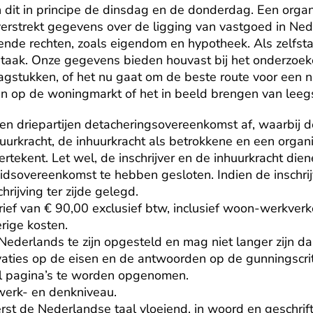
 dit in principe de dinsdag en de donderdag. Een organi
 verstrekt gegevens over de ligging van vastgoed in Ned
e rechten, zoals eigendom en hypotheek. Als zelfsta
e taak. Onze gegevens bieden houvast bij het onderzoek
agstukken, of het nu gaat om de beste route voor een 
en op de woningmarkt of het in beeld brengen van leeg
 een driepartijen detacheringsovereenkomst af, waarbij de 
urkracht, de inhuurkracht als betrokkene en een organis
ertekent. Let wel, de inschrijver en de inhuurkracht dien
beidsovereenkomst te hebben gesloten. Indien de inschrij
rijving ter zijde gelegd.

ef van € 90,00 exclusief btw, inclusief woon-werkverke
ige kosten.

 Nederlands te zijn opgesteld en mag niet langer zijn d
aties op de eisen en de antwoorden op de gunningscrit
 pagina’s te worden opgenomen.

rk- en denkniveau.

st de Nederlandse taal vloeiend, in woord en geschrift.