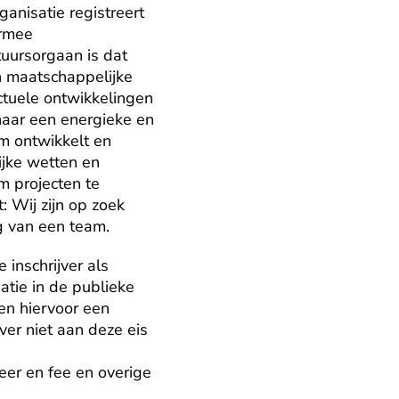
anisatie registreert 
rmee 
ursorgaan is dat 
 maatschappelijke 
tuele ontwikkelingen 
aar een energieke en 
m ontwikkelt en 
jke wetten en 
 projecten te 
 Wij zijn op zoek 
g van een team.
inschrijver als 
tie in de publieke 
en hiervoor een 
ver niet aan deze eis 
er en fee en overige 