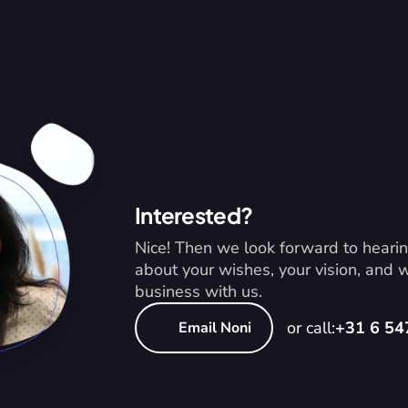
Interested?
Nice! Then we look forward to hearin
about your wishes, your vision, and
business with us.
or call:
+31 6 5
Email Noni