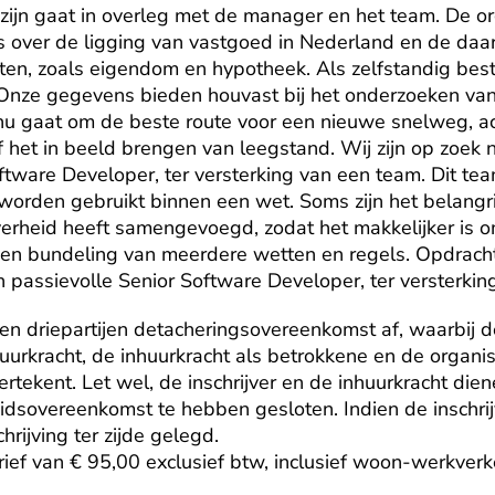
 zijn gaat in overleg met de manager en het team. De org
s over de ligging van vastgoed in Nederland en de daa
n, zoals eigendom en hypotheek. Als zelfstandig bestu
. Onze gegevens bieden houvast bij het onderzoeken van
nu gaat om de beste route voor een nieuwe snelweg, ac
het in beeld brengen van leegstand. Wij zijn op zoek n
ftware Developer, ter versterking van een team. Dit tea
worden gebruikt binnen een wet. Soms zijn het belangri
erheid heeft samengevoegd, zodat het makkelijker is om
een bundeling van meerdere wetten en regels. Opdracht:
 passievolle Senior Software Developer, ter versterkin
 een driepartijen detacheringsovereenkomst af, waarbij de 
urkracht, de inhuurkracht als betrokkene en de organisa
ertekent. Let wel, de inschrijver en de inhuurkracht dien
beidsovereenkomst te hebben gesloten. Indien de inschrij
rijving ter zijde gelegd.

ef van € 95,00 exclusief btw, inclusief woon-werkverke