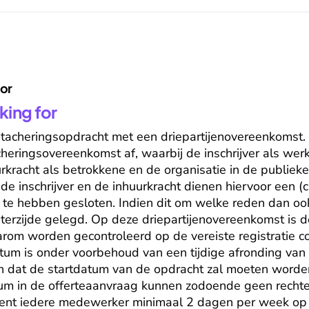
for
king for
etacheringsopdracht met een driepartijenovereenkomst. De
cheringsovereenkomst af, waarbij de inschrijver als wer
rkracht als betrokkene en de organisatie in de publieke 
de inschrijver en de inhuurkracht dienen hiervoor een (civ
e hebben gesloten. Indien dit om welke reden dan ook n
 terzijde gelegd. Op deze driepartijenovereenkomst is 
arom worden gecontroleerd op de vereiste registratie co
um is onder voorbehoud van een tijdige afronding van d
n dat de startdatum van de opdracht zal moeten worde
um in de offerteaanvraag kunnen zodoende geen rechte
 dient iedere medewerker minimaal 2 dagen per week op 