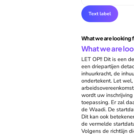
Text label
What we are looking 
What we are loo
LET OP!! Dit is een d
een driepartijen deta
inhuurkracht, de inhuu
ondertekent. Let wel, 
arbeidsovereenkomst t
wordt uw inschrijving
toepassing. Er zal da
de Waadi. De startdat
Dit kan ook betekene
de vermelde startdat
Volgens de richtlijn