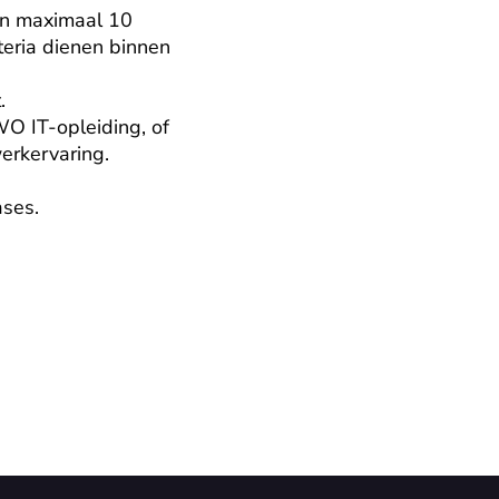
an maximaal 10 
eria dienen binnen 


 IT-opleiding, of 
rkervaring.

ses.


