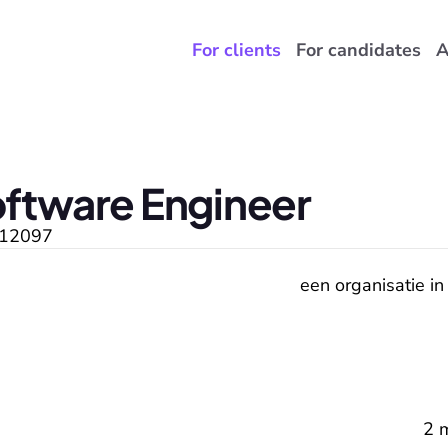
For clients
For candidates
A
oftware Engineer
12097
een organisatie in
2 