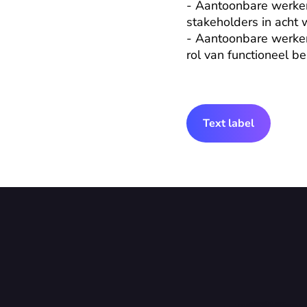
- Aantoonbare werker
stakeholders in acht
- Aantoonbare werkerv
rol van functioneel b
Text label