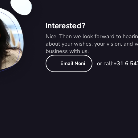
Interested?
Nice! Then we look forward to hearin
about your wishes, your vision, and
business with us.
or call:
+31 6 5
Email Noni