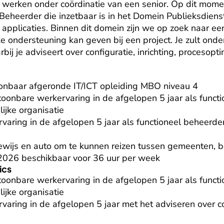
 werken onder coördinatie van een senior. Op dit moment
Beheerder die inzetbaar is in het Domein Publieksdienst
 applicaties. Binnen dit domein zijn we op zoek naar een
jke ondersteuning kan geven bij een project. Je zult ond
ij je adviseert over configuratie, inrichting, procesopti
onbaar afgeronde IT/ICT opleiding MBO niveau 4

toonbare werkervaring in de afgelopen 5 jaar als functi
jke organisatie

aring in de afgelopen 5 jaar als functioneel beheerder
jbewijs en auto om te kunnen reizen tussen gemeenten, be
ri 2026 beschikbaar voor 36 uur per week
ics
toonbare werkervaring in de afgelopen 5 jaar als functi
jke organisatie

aring in de afgelopen 5 jaar met het adviseren over co