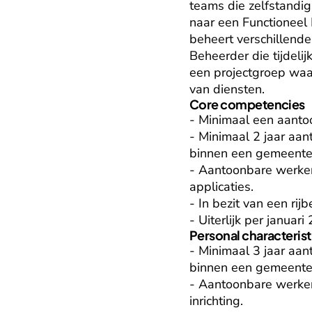
teams die zelfstandig
naar een Functioneel 
beheert verschillende
Beheerder die tijdeli
een projectgroep waarb
van diensten.
Core competencies
- Minimaal een aanto
- Minimaal 2 jaar aan
binnen een gemeenteli
- Aantoonbare werkerv
applicaties.

- In bezit van een ri
- Uiterlijk per janua
Personal characterist
- Minimaal 3 jaar aan
binnen een gemeenteli
- Aantoonbare werkerv
inrichting.
