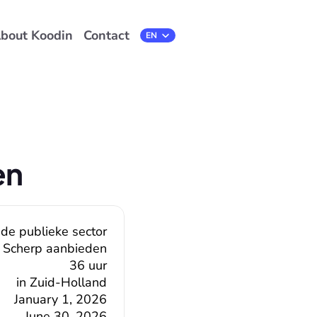
bout Koodin
Contact
Select Language
EN
en
 de publieke sector
Scherp aanbieden
36 uur
in Zuid-Holland
January 1, 2026
June 30, 2026