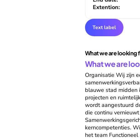
Extention:
Text label
What we are looking 
What we are loo
Organisatie Wij zijn
samenwerkingsverban
blauwe stad midden in
projecten en ruimtelij
wordt aangestuurd do
die continu vernieuwt
Samenwerkingsgericht,
kerncompetenties. Wij
het team Functioneel