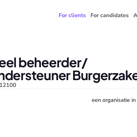
For clients
For candidates
A
eel beheerder/ 
ndersteuner Burgerzak
12100
een organisatie in