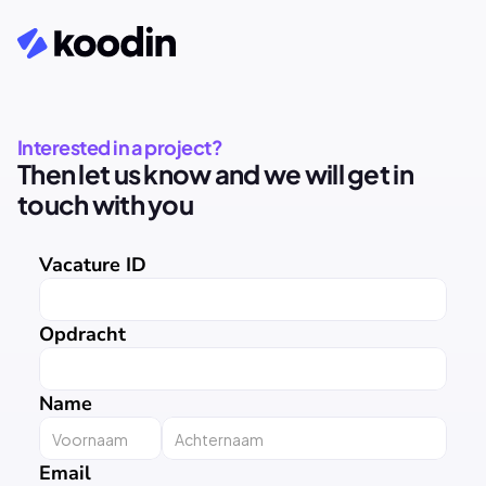
Interested in a project?
Then let us know and we will get in 
touch with you
Vacature ID
Opdracht
Name
Email