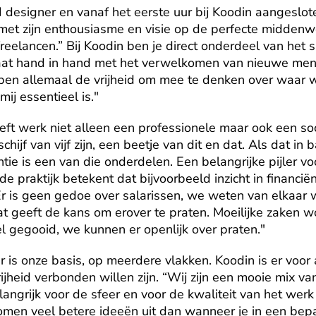
 designer en vanaf het eerste uur bij Koodin aangeslote
met zijn enthousiasme en visie op de perfecte middenw
reelancen.” Bij Koodin ben je direct onderdeel van het s
 gaat hand in hand met het verwelkomen van nieuwe mens
en allemaal de vrijheid om mee te denken over waar w
ij essentieel is."
ft werk niet alleen een professionele maar ook een socia
hijf van vijf zijn, een beetje van dit en dat. Als dat in ba
ntie is een van die onderdelen. Een belangrijke pijler vo
de praktijk betekent dat bijvoorbeeld inzicht in financiën
 "Er is geen gedoe over salarissen, we weten van elkaar 
t geeft de kans om erover te praten. Moeilijke zaken wo
 gegooid, we kunnen er openlijk over praten."
r is onze basis, op meerdere vlakken. Koodin is er voor a
rijheid verbonden willen zijn. “Wij zijn een mooie mix va
elangrijk voor de sfeer en voor de kwaliteit van het werk
omen veel betere ideeën uit dan wanneer je in een bepa