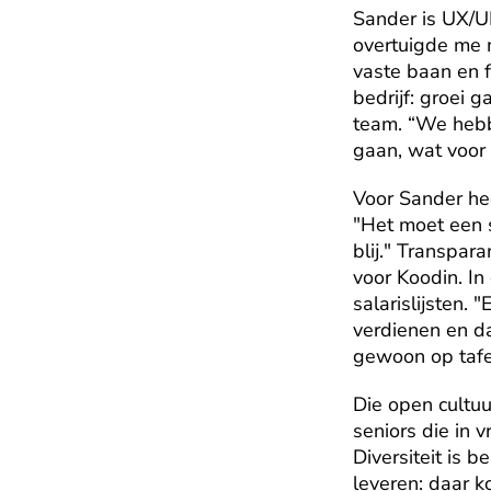
Sander is UX/UI
overtuigde me 
vaste baan en f
bedrijf: groei
team. “We hebb
gaan, wat voor m
Voor Sander hee
"Het moet een sc
blij." Transpara
voor Koodin. In 
salarislijsten.
verdienen en da
gewoon op tafel
Die open cultuu
seniors die in v
Diversiteit is b
leveren: daar k