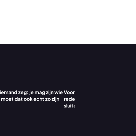
 iemand zeg: je mag zijn wie 
Voor Jurre zijn dit drie belangrij
 moet dat ook echt zo zijn
redenen om zich bij Koodin aan 
sluiten