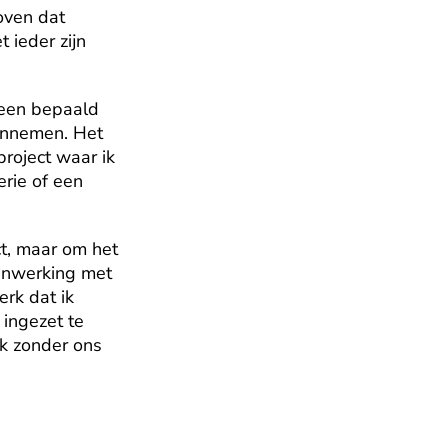
ven dat 
ieder zijn 
een bepaald 
annemen. Het 
roject waar ik 
rie of een 
t, maar om het 
enwerking met 
rk dat ik 
ingezet te 
 zonder ons 