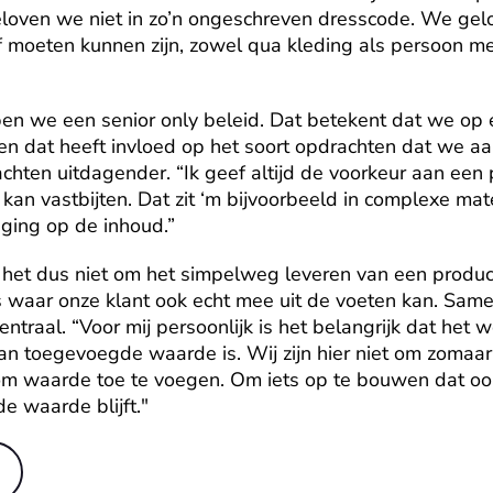
geloven we niet in zo’n ongeschreven dresscode. We gelo
 moeten kunnen zijn, zowel qua kleding als persoon met 
ben we een senior only beleid. Dat betekent dat we op 
en dat heeft invloed op het soort opdrachten dat we a
hten uitdagender. “Ik geef altijd de voorkeur aan een p
kan vastbijten. Dat zit ‘m bijvoorbeeld in complexe mate
aging op de inhoud.”
 het dus niet om het simpelweg leveren van een produc
s waar onze klant ook echt mee uit de voeten kan. Sam
entraal. “Voor mij persoonlijk is het belangrijk dat het we
an toegevoegde waarde is. Wij zijn hier niet om zomaar 
m waarde toe te voegen. Om iets op te bouwen dat ook
e waarde blijft."