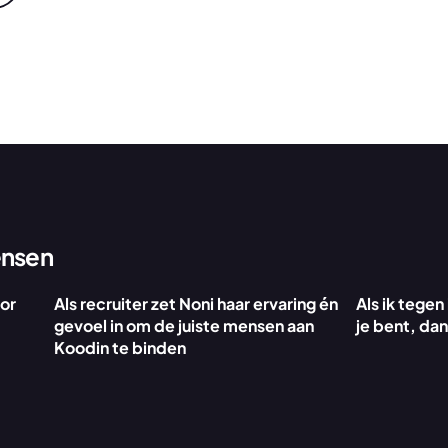
nsen
or 
Als recruiter zet Noni haar ervaring én 
Als ik tegen
gevoel in om de juiste mensen aan 
je bent, dan
Koodin te binden