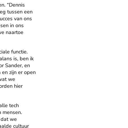
n. “Dennis 
eg tussen een 
ucces van ons 
en in ons 
e naartoe 
le functie. 
lans is, ben ik 
or Sander, en 
 en zijn er open 
wat we 
rden hier 
lle tech 
n mensen. 
 dat we 
alde cultuur 