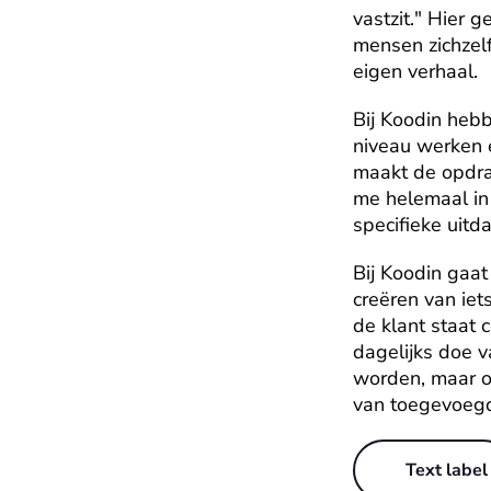
vastzit." Hier 
mensen zichzelf
eigen verhaal.
Bij Koodin heb
niveau werken 
maakt de opdrac
me helemaal in 
specifieke uitd
Bij Koodin gaat
creëren van iet
de klant staat c
dagelijks doe v
worden, maar o
van toegevoegd
Text label