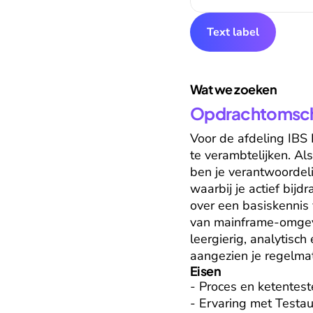
Text label
Wat we zoeken
Opdrachtomschr
Voor de afdeling IBS 
te verambtelijken. Als
ben je verantwoordeli
waarbij je actief bij
over een basiskennis 
van mainframe-omgevi
leergierig, analytisc
aangezien je regelma
Eisen
- Proces en ketenteste
- Ervaring met Testaut