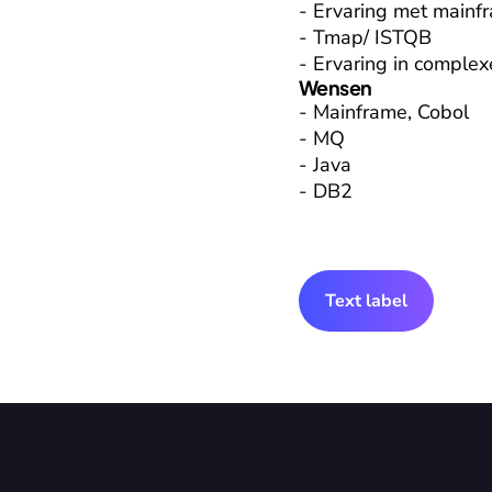
- Ervaring met mainfra
- Tmap/ ISTQB

- Ervaring in comple
Wensen
- Mainframe, Cobol

- MQ

- Java

- DB2
Text label