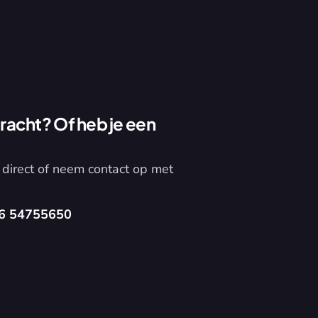
acht? Of heb je een 
direct of neem contact op met 
6 54755650