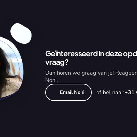
Geïnteresseerd in deze opdr
vraag?
Dan horen we graag van je! Reageer 
Noni.
of bel naar:
+31 
Email Noni