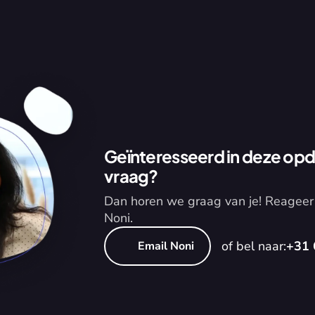
Geïnteresseerd in deze opdr
vraag?
Dan horen we graag van je! Reageer 
Noni.
of bel naar:
+31 
Email Noni