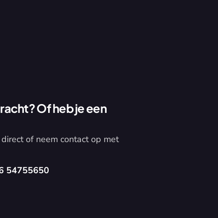
acht? Of heb je een 
direct of neem contact op met 
6 54755650