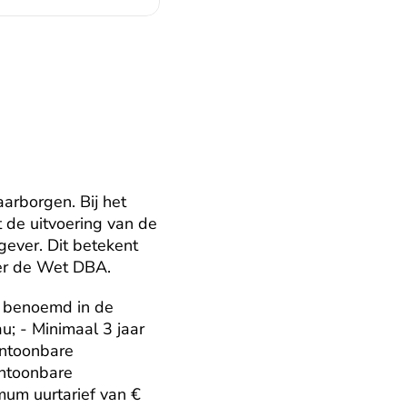
arborgen. Bij het 
de uitvoering van de 
ever. Dit betekent 
der de Wet DBA.
 benoemd in de 
; - Minimaal 3 jaar 
ntoonbare 
ntoonbare 
mum uurtarief van € 