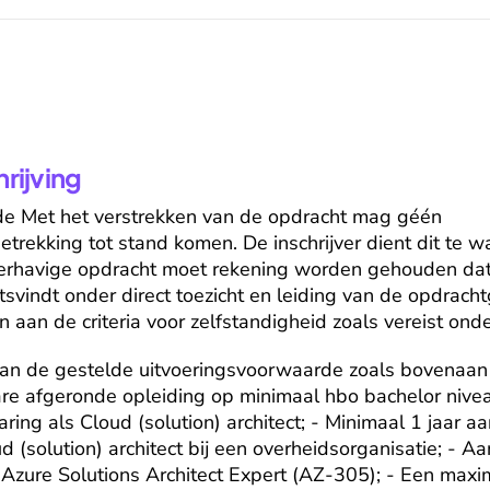
ijving
e Met het verstrekken van de opdracht mag géén 
etrekking tot stand komen. De inschrijver dient dit te wa
derhavige opdracht moet rekening worden gehouden dat 
indt onder direct toezicht en leiding van de opdrachtg
n aan de criteria voor zelfstandigheid zoals vereist on
t aan de gestelde uitvoeringsvoorwaarde zoals bovenaan
re afgeronde opleiding op minimaal hbo bachelor niveau
ing als Cloud (solution) architect; - Minimaal 1 jaar aa
 (solution) architect bij een overheidsorganisatie; - Aa
ft Azure Solutions Architect Expert (AZ-305); - Een maxi