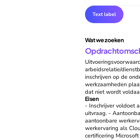
Text label
Wat we zoeken
Opdrachtomschr
Uitvoeringsvoorwaard
arbeidsrelatie/dienstb
inschrijven op de on
werkzaamheden plaatsv
dat niet wordt voldaa
Eisen
- Inschrijver voldoe
uitvraag. - Aantoonba
aantoonbare werkervar
werkervaring als Cloud
certificering Microso