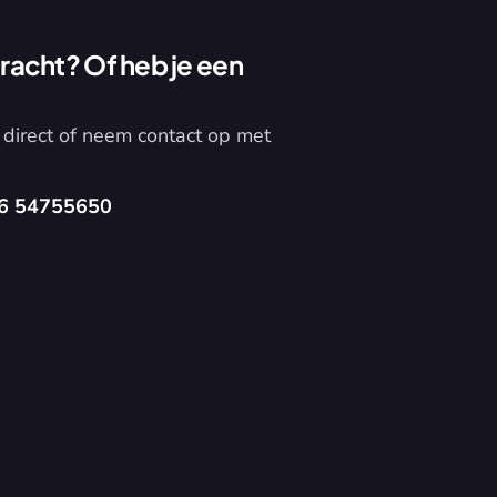
acht? Of heb je een 
direct of neem contact op met 
6 54755650