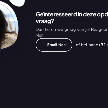
Geïnteresseerd in deze opdr
vraag?
Dan horen we graag van je! Reageer 
Noni.
of bel naar:
+31 
Email Noni