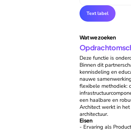
Text label
Wat we zoeken
Opdrachtomschr
Deze functie is onder
Binnen dit partnersc
kennisdeling en educ
nauwe samenwerking m
flexibele methodiek: 
infrastructuurcompone
een haalbare en robuu
Architect werkt in he
architectuur.
Eisen
- Ervaring als Product