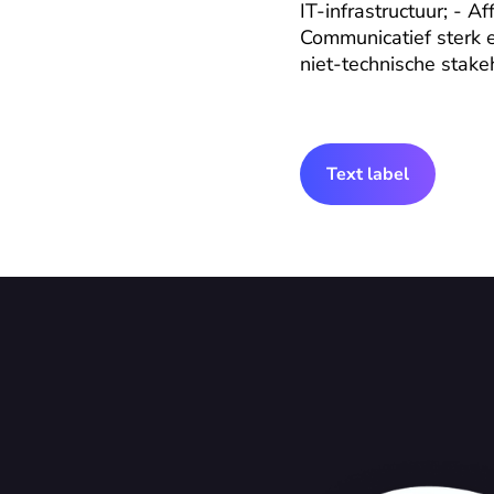
IT-infrastructuur; - A
Communicatief sterk en
niet-technische stake
Text label