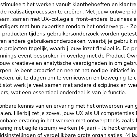
stimuleert het werken vanuit klantbehoeften en klantre
 de realisatieprocessen te creëren. Met jouw ontwerp ide
 team, samen met UX-collega's, front-enders, business a
digers met hun expertise rondom het onderwerp. - Zorg
 producten tijdens gebruikersonderzoek worden getest 
n van andere gebruikersonderzoeken, waarbij je gebruik 
projecten tegelijk, waarbij jouw inzet flexibel is. De pr
nnings event besproken in overleg met de Product Own
e jouw creatieve en analytische vaardigheden in om gebrui
en. Je bent proactief en neemt het nodige initiatief in 
oeken, uit te dagen om te vernieuwen en beweging te creë
Tot slot werk je veel samen met andere disciplines en we
ers, wat een essentieel onderdeel is van je functie.
oonbare kennis van en ervaring met het ontwerpen van g
len. Hierbij zet je zowel jouw UX als UI competenties in.
onbare ervaring in het werken met ontwerptools zoals Fi
ring met agile (scrum) werken (4 jaar) - Je hebt ervar
dsinstellingen of vergelijkbare grote organisaties. (4 ja