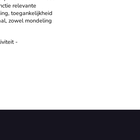
tie relevante 
ng, toegankelijkheid 
al, zowel mondeling 
iteit - 