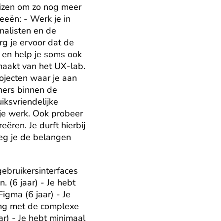
izen om zo nog meer 
eën: - Werk je in 
nalisten en de 
 je ervoor dat de 
en help je soms ook 
maakt van het UX-lab. 
ojecten waar je aan 
ers binnen de 
ksvriendelijke 
je werk. Ook probeer 
ren. Je durft hierbij 
eg je de belangen 
ebruikersinterfaces 
 (6 jaar) - Je hebt 
gma (6 jaar) - Je 
ing met de complexe 
ar) - Je hebt minimaal 