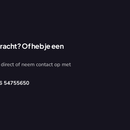
acht? Of heb je een 
direct of neem contact op met 
6 54755650