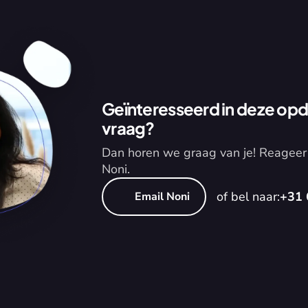
Geïnteresseerd in deze opdr
vraag?
Dan horen we graag van je! Reageer 
Noni.
of bel naar:
+31 
Email Noni