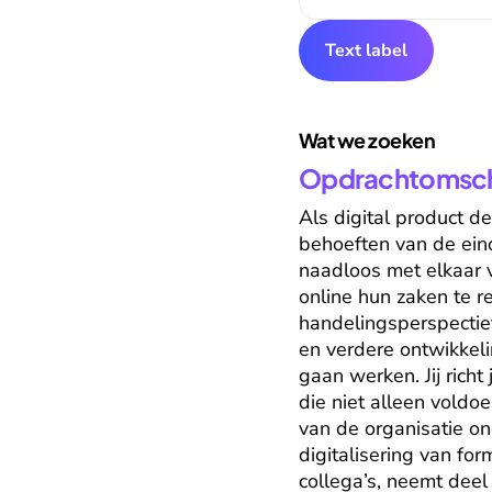
Text label
Wat we zoeken
Opdrachtomschr
Als digital product de
behoeften van de eind
naadloos met elkaar 
online hun zaken te re
handelingsperspectief 
en verdere ontwikkeli
gaan werken. Jij rich
die niet alleen voldo
van de organisatie o
digitalisering van fo
collega’s, neemt deel