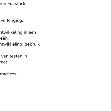
en Fullstack 
verlenging.

twikkeling in een 
eën;

twikkeling, gebruik 
van testen in 
met 
actices;
