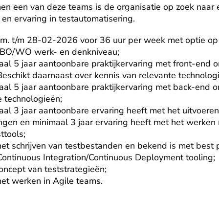
n een van deze teams is de organisatie op zoek naar e
en ervaring in testautomatisering.
.m. t/m 28-02-2026 voor 36 uur per week met optie op 
HBO/WO werk- en denkniveau;

aal 5 jaar aantoonbare praktijkervaring met front-end on
schikt daarnaast over kennis van relevante technologi
aal 5 jaar aantoonbare praktijkervaring met back-end on
 technologieën;

aal 3 jaar aantoonbare ervaring heeft met het uitvoeren 
gen en minimaal 3 jaar ervaring heeft met het werken 
tools;

het schrijven van testbestanden en bekend is met best pr
Continuous Integration/Continuous Deployment tooling;

oncept van teststrategieën;

het werken in Agile teams.