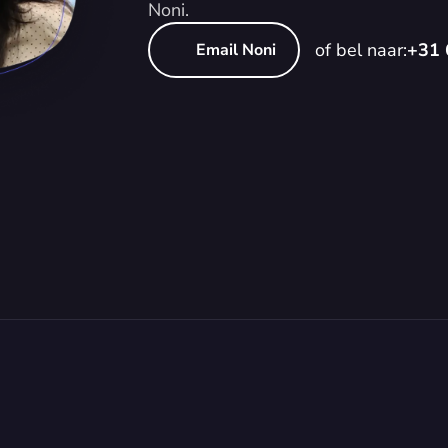
Noni.
of bel naar:
+31 
Email Noni