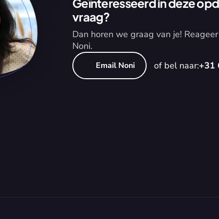
Geïnteresseerd in deze opdr
vraag?
Dan horen we graag van je! Reageer 
Noni.
of bel naar:
+31 
Email Noni