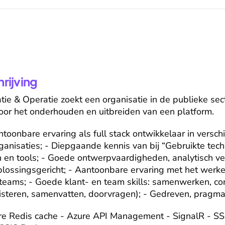
ijving
tie & Operatie zoekt een organisatie in de publieke sect
oor het onderhouden en uitbreiden van een platform.
ntoonbare ervaring als full stack ontwikkelaar in versc
ganisaties; - Diepgaande kennis van bij “Gebruikte techn
en tools; - Goede ontwerpvaardigheden, analytisch ve
lossingsgericht; - Aantoonbare ervaring met het werke
eams; - Goede klant- en team skills: samenwerken, co
steren, samenvatten, doorvragen); - Gedreven, pragmat
ure Redis cache - Azure API Management - SignalR - SSO