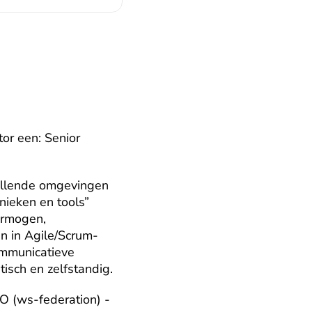
or een: Senior 
hillende omgevingen 
ieken en tools” 
rmogen, 
n in Agile/Scrum-
mmunicatieve 
isch en zelfstandig.
 (ws-federation) - 