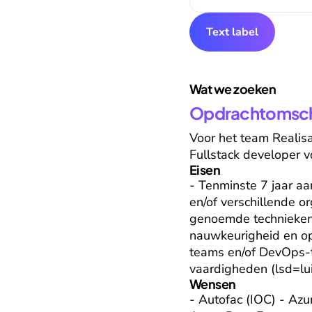
Text label
Wat we zoeken
Opdrachtomschr
Voor het team Realisa
Fullstack developer v
Eisen
- Tenminste 7 jaar aa
en/of verschillende or
genoemde technieken 
nauwkeurigheid en op
teams en/of DevOps-t
vaardigheden (lsd=lui
Wensen
- Autofac (IOC) - Az