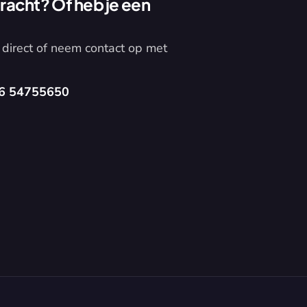
acht? Of heb je een 
direct of neem contact op met 
6 54755650