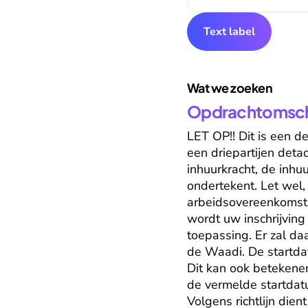
Text label
Wat we zoeken
Opdrachtomschr
LET OP!! Dit is een d
een driepartijen deta
inhuurkracht, de inhuu
ondertekent. Let wel, 
arbeidsovereenkomst t
wordt uw inschrijving
toepassing. Er zal da
de Waadi. De startdat
Dit kan ook betekene
de vermelde startdat
Volgens richtlijn die