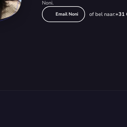
Noni.
of bel naar:
+31 
Email Noni