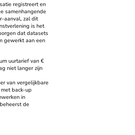
tie registreert en 
mee samenhangende 
aanval, zal dit 
stverlening is het 
borgen dat datasets 
m gewerkt aan een 
um uurtarief van € 
 niet langer zijn 
r van vergelijkbare 
 met back-up 
nwerken in 
beheerst de 