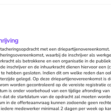
ijving
etacheringsopdracht met een driepartijenovereenkomst. De
cheringsovereenkomst, waarbij de inschrijver als werkge
rkracht als betrokkene en een organisatie in de publieke
de inschrijver en de inhuurkracht dienen hiervoor een (civ
e hebben gesloten. Indien dit om welke reden dan ook n
 terzijde gelegd. Op deze driepartijenovereenkomst is 
arom worden gecontroleerd op de vereiste registratie co
um is onder voorbehoud van een tijdige afronding van d
n dat de startdatum van de opdracht zal moeten worde
um in de offerteaanvraag kunnen zodoende geen rechte
nt iedere medewerker minimaal 2 dagen per week op kant