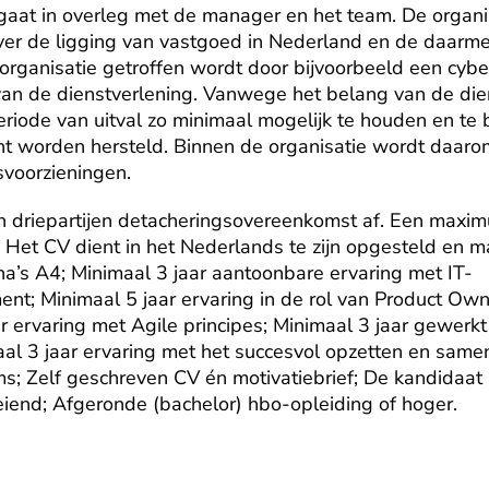
gaat in overleg met de manager en het team. De organisa
ver de ligging van vastgoed in Nederland en de daar
rganisatie getroffen wordt door bijvoorbeeld een cyber-
 van de dienstverlening. Vanwege het belang van de dien
riode van uitval zo minimaal mogelijk te houden en te 
nt worden hersteld. Binnen de organisatie wordt daaro
svoorzieningen.
een driepartijen detacheringsovereenkomst af. Een maxim
 Het CV dient in het Nederlands te zijn opgesteld en mag
a’s A4; Minimaal 3 jaar aantoonbare ervaring met IT-
nt; Minimaal 5 jaar ervaring in de rol van Product Owne
r ervaring met Agile principes; Minimaal 3 jaar gewerkt
al 3 jaar ervaring met het succesvol opzetten en same
ams; Zelf geschreven CV én motivatiebrief; De kandidaat 
iend; Afgeronde (bachelor) hbo-opleiding of hoger.