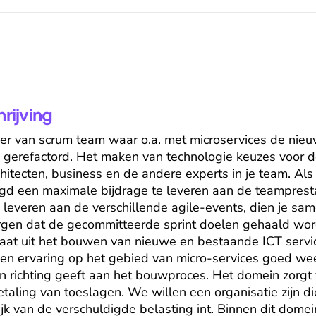
ijving
r van scrum team waar o.a. met microservices de nieuw
erefactord. Het maken van technologie keuzes voor de 
itecten, business en de andere experts in je team. Als 
gd een maximale bijdrage te leveren aan de teampresta
e leveren aan de verschillende agile-events, dien je sa
rgen dat de gecommitteerde sprint doelen gehaald word
 uit het bouwen van nieuwe en bestaande ICT services. 
is en ervaring op het gebied van micro-services goed we
richting geeft aan het bouwproces. Het domein zorgt v
etaling van toeslagen. We willen een organisatie zijn die
k van de verschuldigde belasting int. Binnen dit domein 