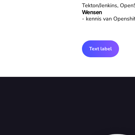
Tekton/Jenkins, Open
Wensen
- kennis van Openshif
Text label