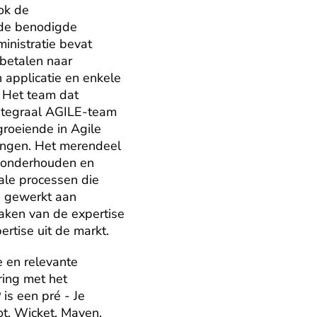
k de 
 de benodigde 
nistratie bevat 
etalen naar 
applicatie en enkele 
 Het team dat 
ntegraal AGILE-team 
roeiende in Agile 
ingen. Het merendeel 
 onderhouden en 
ale processen die 
 gewerkt aan 
aken van de expertise 
rtise uit de markt.
 en relevante 
ring met het 
s een pré - Je 
t, Wicket, Maven, 