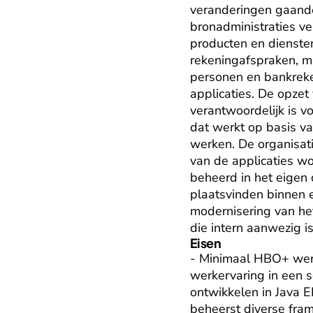
veranderingen gaande.
bronadministraties ve
producten en diensten
rekeningafspraken, m
personen en bankreken
applicaties. De opzet
verantwoordelijk is 
dat werkt op basis van
werken. De organisati
van de applicaties wo
beheerd in het eigen 
plaatsvinden binnen e
modernisering van het
die intern aanwezig i
Eisen
- Minimaal HBO+ werk
werkervaring in een so
ontwikkelen in Java E
beheerst diverse fram