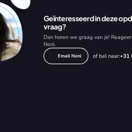
Geïnteresseerd in deze opdr
vraag?
Dan horen we graag van je! Reageer 
Noni.
of bel naar:
+31 
Email Noni