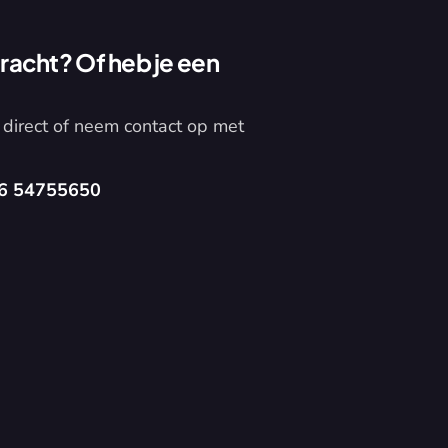
acht? Of heb je een 
direct of neem contact op met 
6 54755650