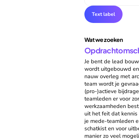
Text label
Wat we zoeken
Opdrachtomschr
Je bent de lead bouwe
wordt uitgebouwd en g
nauw overleg met arch
team wordt je gevraa
(pro-)actieve bijdrag
teamleden er voor zo
werkzaamheden bestaat
uit het feit dat kenn
je mede-teamleden en 
schatkist en voor uitb
manier zo veel mogelij