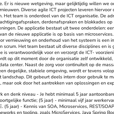
 Er is nieuwe wetgeving, maar gelijktijdig willen we oo
rnieuwen. Diverse agile ICT projecten leveren hiervoor
. Het team is onderdeel van de ICT organisatie. De admi
achtigingafspraken, derdenafspraken en blokkades op b
ingen. De applicatie bestaat uit twee onderdelen: een 
 van de nieuwe applicatie is op basis van microservices.
voor vernieuwing en onderhoud van het systeem is een i
 scrum. Het team bestaat uit diverse disciplines en is g
e is verantwoordelijk voor en verzorgt de ICT- voorzien
rdt op dit moment door de organisatie zelf ontwikkeld,
data center. Naast de zorg voor continuïteit op de mass
en degelijke, stabiele omgeving, wordt er tevens volop
 landschap. Dit gebeurt deels intern door gebruik te m
s, maar ook door het aantrekken van oplossingen en expe
 en denk niveau - Je hebt minimaal 5 jaar aantoonbare
ortgelijke functie; (5 jaar) - minimaal vijf jaar werkerva
E. (5 jaar) - Kennis van SOA, Microservices, REST/SOAP i
eworks en tooling, zoals MicroServices, Java Spring Boo