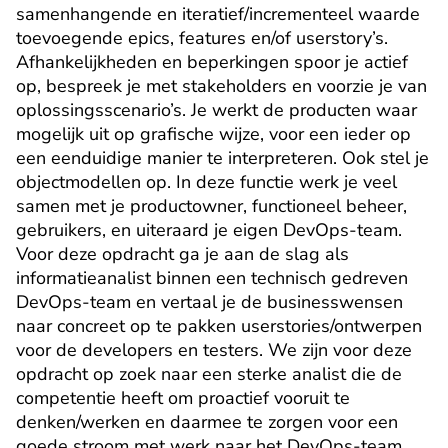
samenhangende en iteratief/incrementeel waarde 
toevoegende epics, features en/of userstory’s. 
Afhankelijkheden en beperkingen spoor je actief 
op, bespreek je met stakeholders en voorzie je van 
oplossingsscenario’s. Je werkt de producten waar 
mogelijk uit op grafische wijze, voor een ieder op 
een eenduidige manier te interpreteren. Ook stel je 
objectmodellen op. In deze functie werk je veel 
samen met je productowner, functioneel beheer, 
gebruikers, en uiteraard je eigen DevOps-team. 
Voor deze opdracht ga je aan de slag als 
informatieanalist binnen een technisch gedreven 
DevOps-team en vertaal je de businesswensen 
naar concreet op te pakken userstories/ontwerpen 
voor de developers en testers. We zijn voor deze 
opdracht op zoek naar een sterke analist die de 
competentie heeft om proactief vooruit te 
denken/werken en daarmee te zorgen voor een 
goede stroom met werk naar het DevOps-team. 