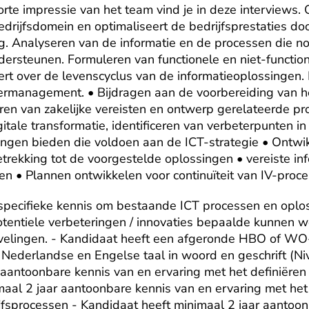
te impressie van het team vind je in deze interviews. O
drijfsdomein en optimaliseert de bedrijfsprestaties do
. Analyseren van de informatie en de processen die nod
dersteunen. Formuleren van functionele en niet-function
ert over de levenscyclus van de informatieoplossingen. 
ermanagement. • Bijdragen aan de voorbereiding van het
ren van zakelijke vereisten en ontwerp gerelateerde pr
tale transformatie, identificeren van verbeterpunten in 
ingen bieden die voldoen aan de ICT-strategie • Ontwik
rekking tot de voorgestelde oplossingen • vereiste inf
n • Plannen ontwikkelen voor continuïteit van IV-proce
specifieke kennis om bestaande ICT processen en oplos
tentiele verbeteringen / innovaties bepaalde kunnen w
velingen. - Kandidaat heeft een afgeronde HBO of WO-
Nederlandse en Engelse taal in woord en geschrift (Ni
 aantoonbare kennis van en ervaring met het definiëren 
aal 2 jaar aantoonbare kennis van en ervaring met het
fsprocessen - Kandidaat heeft minimaal 2 jaar aantoonb