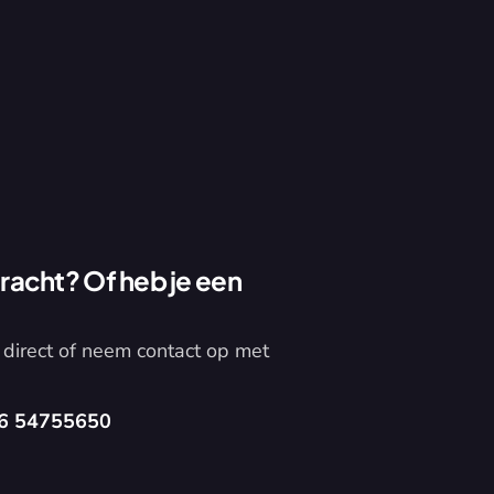
acht? Of heb je een 
direct of neem contact op met 
6 54755650