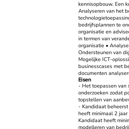
kennisopbouw. Een kor
Analyseren van het be
technologietoepassing
bedrijfsplannen te on
organisatie en advise
in termen van verand
organisatie • Analyse
Ondersteunen van digi
Mogelijke ICT-oploss
businesscases met bet
documenten analysere
Eisen
- Het toepassen van 
onderzoeken zodat po
topstellen van aanbe
- Kandidaat beheerst 
heeft minimaal 2 jaar
Kandidaat heeft minim
modelleren van bedrij