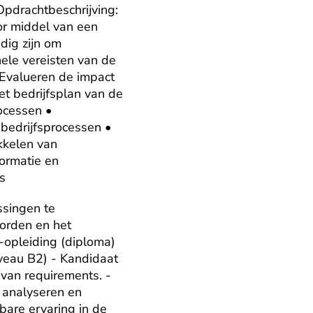
pdrachtbeschrijving: 
or middel van een 
ig zijn om 
ele vereisten van de 
Evalueren de impact 
 bedrijfsplan van de 
ocessen • 
bedrijfsprocessen • 
kelen van 
ormatie en 
s
singen te 
orden en het 
opleiding (diploma) 
veau B2) - Kandidaat 
van requirements. - 
 analyseren en 
are ervaring in de 