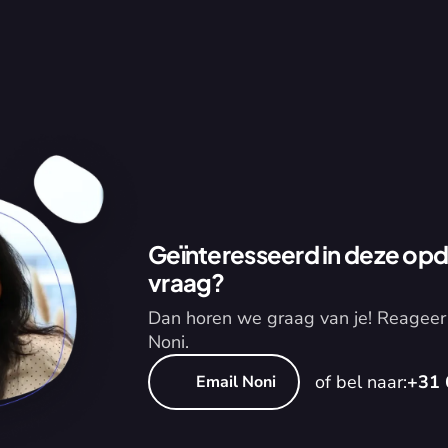
Geïnteresseerd in deze opdr
vraag?
Dan horen we graag van je! Reageer 
Noni.
of bel naar:
+31 
Email Noni