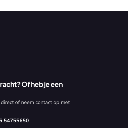
acht? Of heb je een 
direct of neem contact op met 
6 54755650