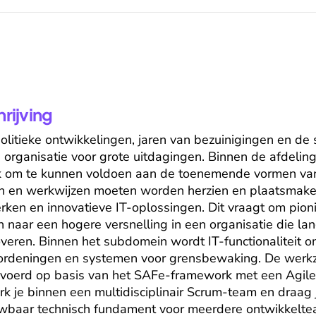
ijving
litieke ontwikkelingen, jaren van bezuinigingen en de
e organisatie voor grote uitdagingen. Binnen de afdeling 
jk om te kunnen voldoen aan de toenemende vormen van 
n en werkwijzen moeten worden herzien en plaatsmake
en en innovatieve IT-oplossingen. Dit vraagt om pionie
 naar een hogere versnelling in een organisatie die lang
veren. Binnen het subdomein wordt IT-functionaliteit on
rordeningen en systemen voor grensbewaking. De wer
gevoerd op basis van het SAFe-framework met een Agile 
k je binnen een multidisciplinair Scrum-team en draag je
wbaar technisch fundament voor meerdere ontwikkeltea