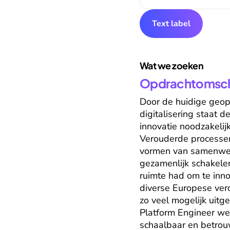
Text label
Wat we zoeken
Opdrachtomschr
Door de huidige geopo
digitalisering staat d
innovatie noodzakeli
Verouderde processe
vormen van samenwerk
gezamenlijk schakelen
ruimte had om te inno
diverse Europese ve
zo veel mogelijk uit
Platform Engineer wer
schaalbaar en betrou