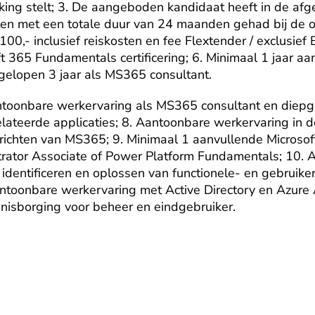
kking stelt; 3. De aangeboden kandidaat heeft in de af
n met een totale duur van 24 maanden gehad bij de op
00,- inclusief reiskosten en fee Flextender / exclusief 
ft 365 Fundamentals certificering; 6. Minimaal 1 jaar aa
gelopen 3 jaar als MS365 consultant.
antoonbare werkervaring als MS365 consultant en diepg
lateerde applicaties; 8. Aantoonbare werkervaring in de
nrichten van MS365; 9. Minimaal 1 aanvullende Microsoft 
rator Associate of Power Platform Fundamentals; 10. 
identificeren en oplossen van functionele- en gebruike
antoonbare werkervaring met Active Directory en Azure
nisborging voor beheer en eindgebruiker.