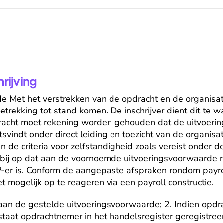
ijving
e Met het verstrekken van de opdracht en de organisat
etrekking tot stand komen. De inschrijver dient dit te wa
dracht moet rekening worden gehouden dat de uitvoering
indt onder direct leiding en toezicht van de organisati
n de criteria voor zelfstandigheid zoals vereist onder 
rbij op dat aan de voornoemde uitvoeringsvoorwaarde n
P-er is. Conform de aangepaste afspraken rondom payrol
iet mogelijk op te reageren via een payroll constructie.
t aan de gestelde uitvoeringsvoorwaarde; 2. Indien opd
 staat opdrachtnemer in het handelsregister geregistreerd