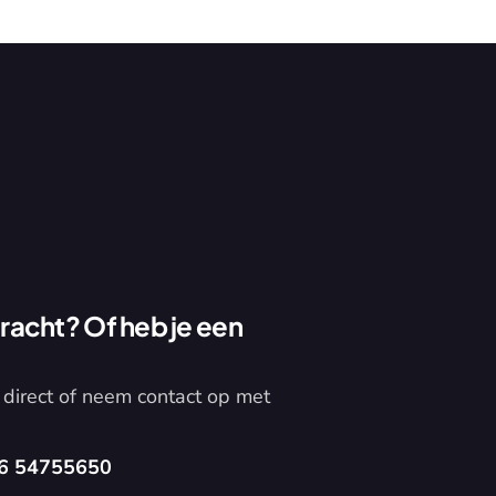
acht? Of heb je een 
direct of neem contact op met 
6 54755650