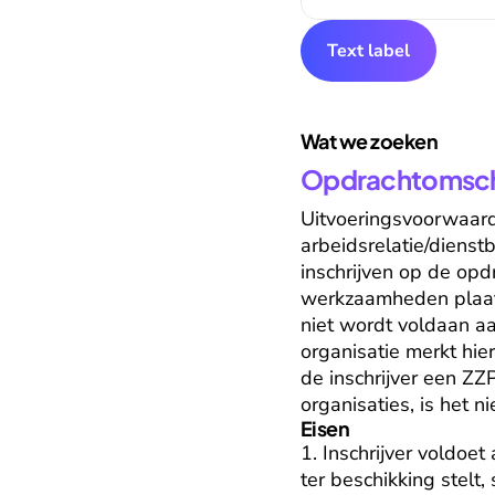
Text label
Wat we zoeken
Opdrachtomschr
Uitvoeringsvoorwaard
arbeidsrelatie/dienstb
inschrijven op de op
werkzaamheden plaatsv
niet wordt voldaan aa
organisatie merkt hie
de inschrijver een ZZ
organisaties, is het n
Eisen
1. Inschrijver voldoe
ter beschikking stelt,