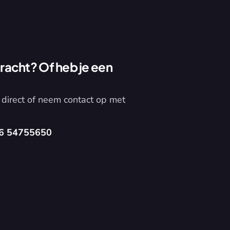
acht? Of heb je een 
direct of neem contact op met 
6 54755650