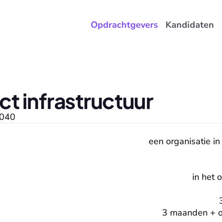
Opdrachtgevers
Kandidaten
ect infrastructuur
040
een organisatie in
in het 
3 maanden + op