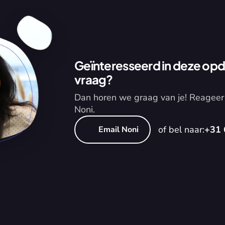
Geïnteresseerd in deze opdr
vraag?
Dan horen we graag van je! Reageer 
Noni.
of bel naar:
+31 
Email Noni