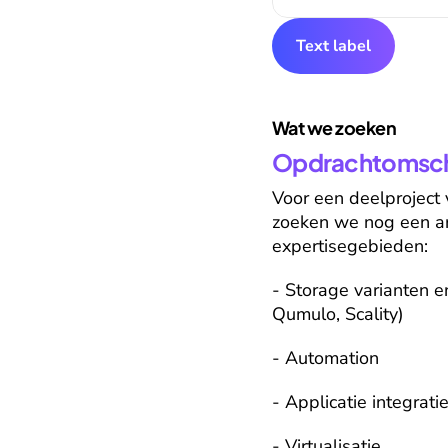
Text label
Wat we zoeken
Opdrachtomschr
Voor een deelproject
zoeken we nog een ar
expertisegebieden:
- Storage varianten en
Qumulo, Scality)
- Automation
- Applicatie integrati
- Virtualisatie