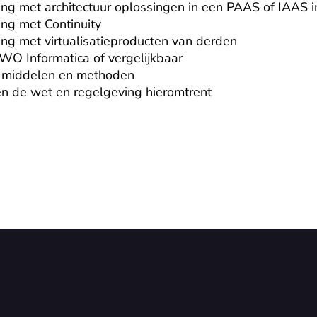
ing met architectuur oplossingen in een PAAS of IAAS in
ng met Continuity

ing met virtualisatieproducten van derden

O Informatica of vergelijkbaar

e middelen en methoden

en de wet en regelgeving hieromtrent