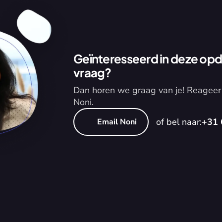
Geïnteresseerd in deze opdr
vraag?
Dan horen we graag van je! Reageer 
Noni.
of bel naar:
+31 
Email Noni