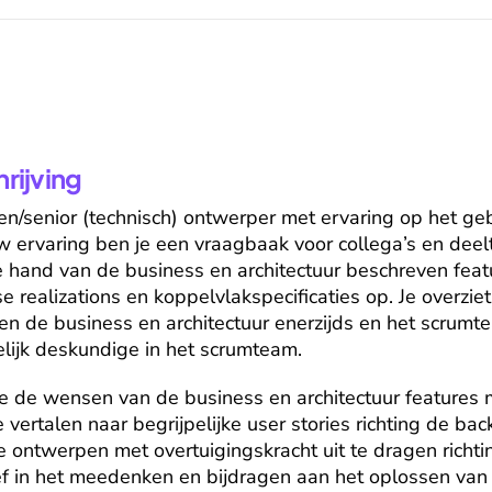
ijving
/senior (technisch) ontwerper met ervaring op het gebi
uw ervaring ben je een vraagbaak voor collega’s en deelt
de hand van de business en architectuur beschreven feat
se realizations en koppelvlakspecificaties op. Je overzie
en de business en architectuur enerzijds en het scrumtea
elijk deskundige in het scrumteam.
 de wensen van de business en architectuur features m
e vertalen naar begrijpelijke user stories richting de bac
je ontwerpen met overtuigingskracht uit te dragen richtin
ief in het meedenken en bijdragen aan het oplossen van