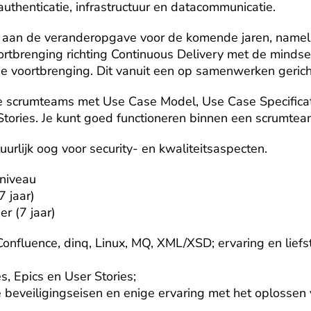
, authenticatie, infrastructuur en datacommunicatie.
e aan de veranderopgave voor de komende jaren, namelij
rtbrenging richting Continuous Delivery met de mindse
e voortbrenging. Dit vanuit een op samenwerken gerich
scrumteams met Use Case Model, Use Case Specificat
Stories. Je kunt goed functioneren binnen een scrumtea
atuurlijk oog voor security- en kwaliteitsaspecten.
iveau

 jaar)

r (7 jaar)
/Confluence, dinq, Linux, MQ, XML/XSD; ervaring en liefs
, Epics en User Stories;

 beveiligingseisen en enige ervaring met het oplossen v