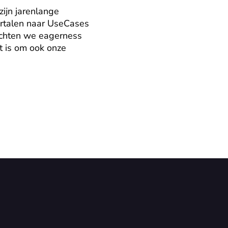
ijn jarenlange 
rtalen naar UseCases 
wachten we eagerness 
 is om ook onze 