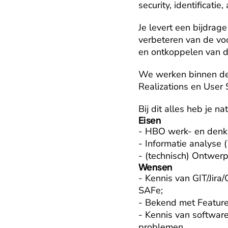
security, identificatie
Je levert een bijdrag
verbeteren van de voo
en ontkoppelen van d
We werken binnen de 
Realizations en User 
Bij dit alles heb je n
Eisen
- HBO werk- en denkn
- Informatie analyse (7
- (technisch) Ontwerpe
Wensen
- Kennis van GIT/Jira
SAFe;

- Bekend met Features
- Kennis van software
problemen.
