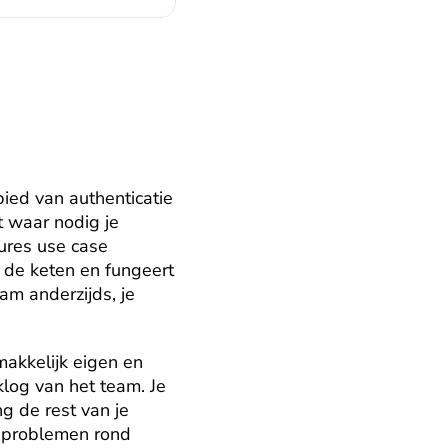
ed van authenticatie 
 waar nodig je 
ures use case 
t de keten en fungeert 
m anderzijds, je 
akkelijk eigen en 
klog van het team. Je 
g de rest van je 
 problemen rond 