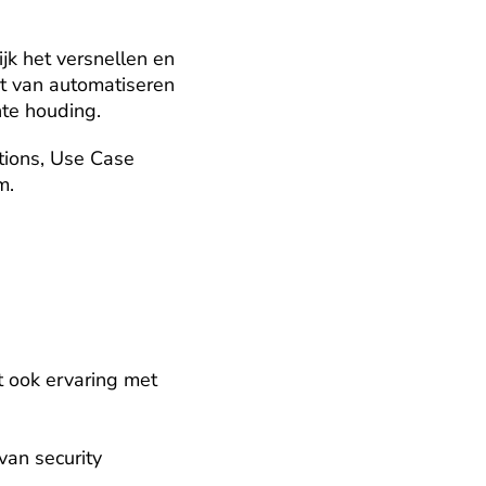
k het versnellen en 
t van automatiseren 
te houding.
ions, Use Case 
m.
t ook ervaring met 
an security 