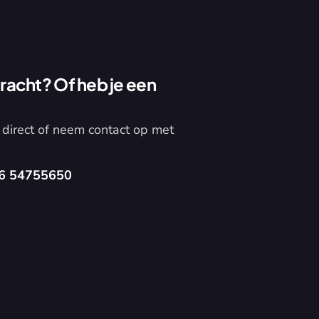
acht? Of heb je een 
direct of neem contact op met 
6 54755650