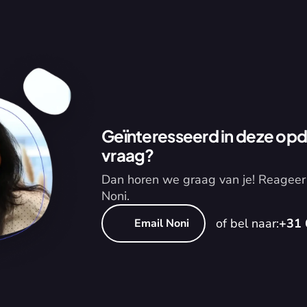
Geïnteresseerd in deze opdr
vraag?
Dan horen we graag van je! Reageer 
Noni.
of bel naar:
+31 
Email Noni