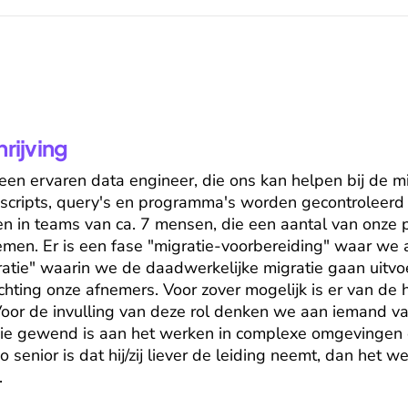
ijving
een ervaren data engineer, die ons kan helpen bij de mig
scripts, query's en programma's worden gecontroleerd 
 in teams van ca. 7 mensen, die een aantal van onze p
men. Er is een fase "migratie-voorbereiding" waar we a
ratie" waarin we de daadwerkelijke migratie gaan uitvoer
ichting onze afnemers. Voor zover mogelijk is er van de h
oor de invulling van deze rol denken we aan iemand van
die gewend is aan het werken in complexe omgevingen e
 senior is dat hij/zij liever de leiding neemt, dan het we
.