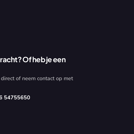
acht? Of heb je een 
direct of neem contact op met 
6 54755650