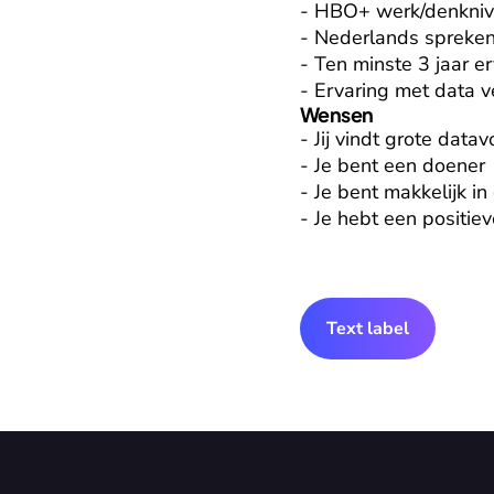
- HBO+ werk/denknive
- Nederlands spreken
- Ten minste 3 jaar e
- Ervaring met data 
Wensen
- Jij vindt grote dat
- Je bent een doener

- Je bent makkelijk i
- Je hebt een positie
Text label