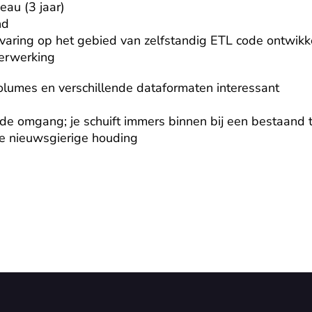
au (3 jaar)

d

rvaring op het gebied van zelfstandig ETL code ontwikk
verwerking
avolumes en verschillende dataformaten interessant

n de omgang; je schuift immers binnen bij een bestaand t
ve nieuwsgierige houding