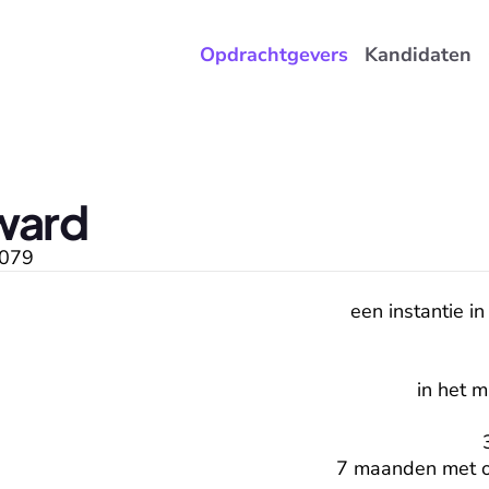
Opdrachtgevers
Kandidaten
ward
079
een instantie i
in het 
7 maanden met o