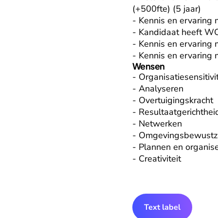
(+500fte) (5 jaar)

- Kennis en ervaring m
- Kandidaat heeft WO
- Kennis en ervaring 
- Kennis en ervarin
Wensen
- Organisatiesensitivite
- Analyseren

- Overtuigingskracht

- Resultaatgerichtheid
- Netwerken

- Omgevingsbewustzij
- Plannen en organise
- Creativiteit
Text label