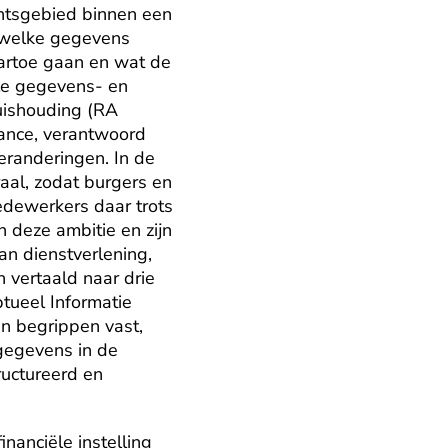
tsgebied binnen een 
 welke gegevens 
artoe gaan en wat de 
lle gegevens- en 
ishouding (RA 
ance, verantwoord 
randeringen. In de 
al, zodat burgers en 
dewerkers daar trots 
deze ambitie en zijn 
an dienstverlening, 
 vertaald naar drie 
eel Informatie 
 begrippen vast, 
gegevens in de 
uctureerd en 
nanciële instelling 