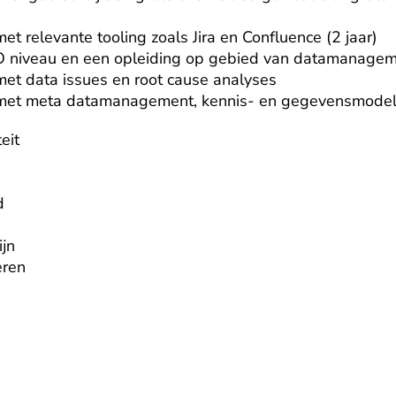
et relevante tooling zoals Jira en Confluence (2 jaar)

 niveau en een opleiding op gebied van datamanageme
met data issues en root cause analyses

g met meta datamanagement, kennis- en gegevensmodel
it



n

ren
