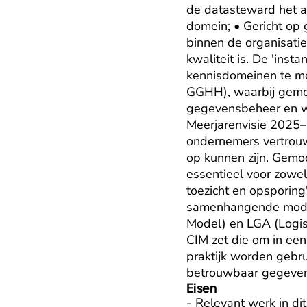
de datasteward het a
domein; • Gericht op
binnen de organisati
kwaliteit is. De 'inst
kennisdomeinen te mo
GGHH), waarbij gemode
gegevensbeheer en we
Meerjarenvisie 2025–2
ondernemers vertrouwe
op kunnen zijn. Gemod
essentieel voor zowel 
toezicht en opsporing'
samenhangende model
Model) en LGA (Logis
CIM zet die om in een
praktijk worden gebru
betrouwbaar gegevens
Eisen
- Relevant werk in dit