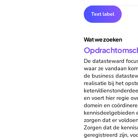
Text label
Wat we zoeken
Opdrachtomschr
De datasteward focus
waar ze vandaan komen
de business datastewa
realisatie bij het op
keten/dienstonderdeel
en voert hier regie ov
domein en coördinere
kennisdeelgebieden en
zorgen dat er voldoen
Zorgen dat de kennis
geregistreerd zijn, v