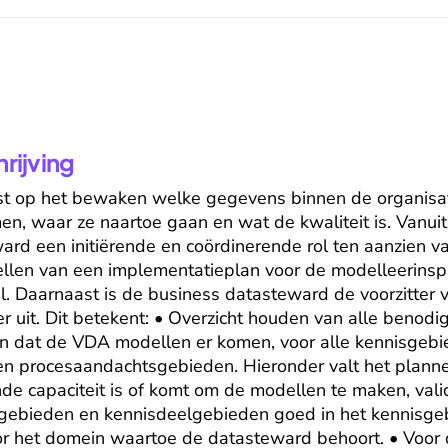
ijving
t op het bewaken welke gegevens binnen de organisati
, waar ze naartoe gaan en wat de kwaliteit is. Vanuit 
rd een initiërende en coördinerende rol ten aanzien va
stellen van een implementatieplan voor de modelleerinsp
. Daarnaast is de business datasteward de voorzitter 
er uit. Dit betekent: • Overzicht houden van alle benodi
n dat de VDA modellen er komen, voor alle kennisgebie
 procesaandachtsgebieden. Hieronder valt het plannen,
de capaciteit is of komt om de modellen te maken, valide
gebieden en kennisdeelgebieden goed in het kennisgebi
oor het domein waartoe de datasteward behoort. • Voor d