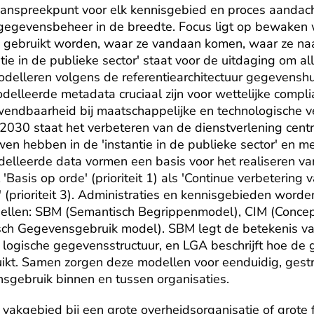
anspreekpunt voor elk kennisgebied en proces aandach
 gegevensbeheer in de breedte. Focus ligt op bewaken
e gebruikt worden, waar ze vandaan komen, waar ze na
antie in de publieke sector' staat voor de uitdaging om a
delleren volgens de referentiearchitectuur gegevenshu
lleerde metadata cruciaal zijn voor wettelijke compli
ndbaarheid bij maatschappelijke en technologische ve
030 staat het verbeteren van de dienstverlening centra
n hebben in de 'instantie in de publieke sector' en me
elleerde data vormen een basis voor het realiseren van 
'Basis op orde' (prioriteit 1) als 'Continue verbetering v
 (prioriteit 3). Administraties en kennisgebieden worden
len: SBM (Semantisch Begrippenmodel), CIM (Conceptu
ch Gegevensgebruik model). SBM legt de betekenis van
 logische gegevensstructuur, en LGA beschrijft hoe de 
ikt. Samen zorgen deze modellen voor eenduidig, gestr
gebruik binnen en tussen organisaties.
 vakgebied bij een grote overheidsorganisatie of grote fi