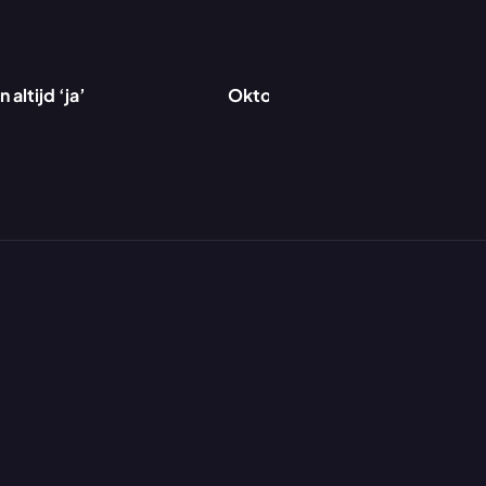
 altijd ‘ja’
Oktober @ Koodin