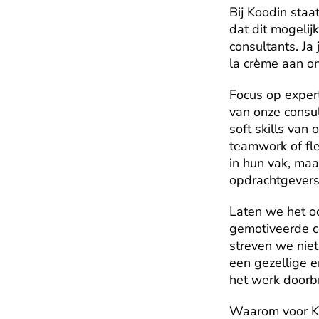
Bij Koodin sta
dat dit mogelij
consultants. Ja
la crème aan on
Focus op expert
van onze consul
soft skills van
teamwork of flex
in hun vak, maa
opdrachtgevers
Laten we het o
gemotiveerde co
streven we niet
een gezellige 
het werk doorbr
Waarom voor Ko