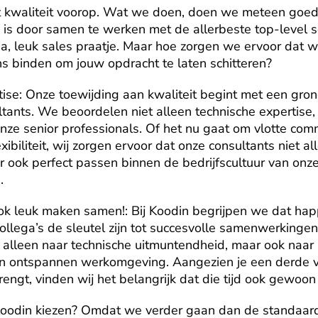
at kwaliteit voorop. Wat we doen, doen we meteen goed.
k is door samen te werken met de allerbeste top-level se
 ja, leuk sales praatje. Maar hoe zorgen we ervoor dat 
s binden om jouw opdracht te laten schitteren?
ise: Onze toewijding aan kwaliteit begint met een gron
tants. We beoordelen niet alleen technische expertise,
 onze senior professionals. Of het nu gaat om vlotte comm
ibiliteit, wij zorgen ervoor dat onze consultants niet al
r ook perfect passen binnen de bedrijfscultuur van onze
.
ok leuk maken samen!: Bij Koodin begrijpen we dat hap
llega’s de sleutel zijn tot succesvolle samenwerkingen
 alleen naar technische uitmuntendheid, maar ook naar 
en ontspannen werkomgeving. Aangezien je een derde va
engt, vinden wij het belangrijk dat die tijd ook gewoon 
odin kiezen? Omdat we verder gaan dan de standaard