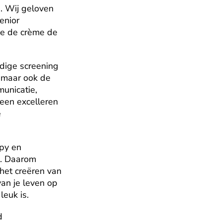
 Wij geloven 
nior 
we de crème de 
dige screening 
 maar ook de 
unicatie, 
leen excelleren 
 
py en 
. Daarom 
het creëren van 
n je leven op 
leuk is.
 