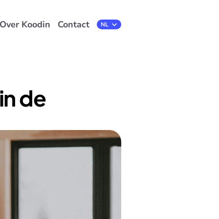
Over Koodin
Contact
Select Language
NL
n de 