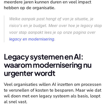
meerdere jaren kunnen duren en veel impact 
hebben op de organisatie.
Welke aanpak past hangt af van je situatie, je 
risico's en je budget. Meer over hoe je legacy stap 
voor stap aanpakt lees je op onze pagina over 
legacy en modernisering
.
Legacy systemen en AI: 
waarom modernisering nu 
urgenter wordt
Veel organisaties willen AI inzetten om processen 
te versnellen of kosten te besparen. Maar wie dat 
wil doen met een legacy systeem als basis, loopt 
al snel vast.