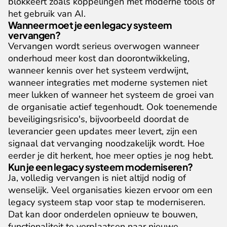
blokkeert zoals koppelingen met moderne tools of 
het gebruik van AI.
Wanneer moet je een legacy systeem 
vervangen?
Vervangen wordt serieus overwogen wanneer 
onderhoud meer kost dan doorontwikkeling, 
wanneer kennis over het systeem verdwijnt, 
wanneer integraties met moderne systemen niet 
meer lukken of wanneer het systeem de groei van 
de organisatie actief tegenhoudt. Ook toenemende 
beveiligingsrisico's, bijvoorbeeld doordat de 
leverancier geen updates meer levert, zijn een 
signaal dat vervanging noodzakelijk wordt. Hoe 
eerder je dit herkent, hoe meer opties je nog hebt.
Kun je een legacy systeem moderniseren?
Ja, volledig vervangen is niet altijd nodig of 
wenselijk. Veel organisaties kiezen ervoor om een 
legacy systeem stap voor stap te moderniseren. 
Dat kan door onderdelen opnieuw te bouwen, 
functionaliteit te verplaatsen naar nieuwe 