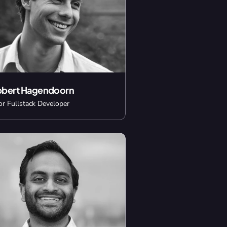
bert Hagendoorn
or Fullstack Developer