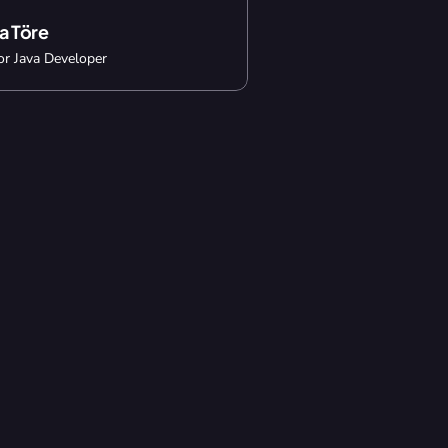
a Töre
or Java Developer