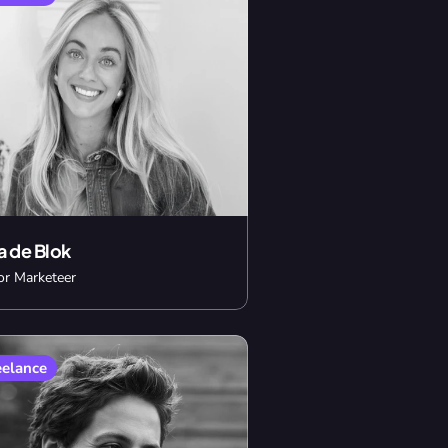
a de Blok
or Marketeer
eelance