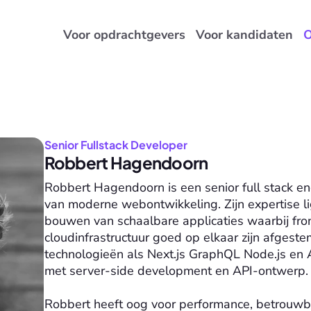
Voor opdrachtgevers
Voor kandidaten
O
Senior Fullstack Developer
Robbert Hagendoorn
Robbert Hagendoorn is een senior full stack e
van moderne webontwikkeling. Zijn expertise li
bouwen van schaalbare applicaties waarbij fro
cloudinfrastructuur goed op elkaar zijn afgeste
technologieën als Next.js GraphQL Node.js en 
met server-side development en API-ontwerp. 
Robbert heeft oog voor performance, betrouwb