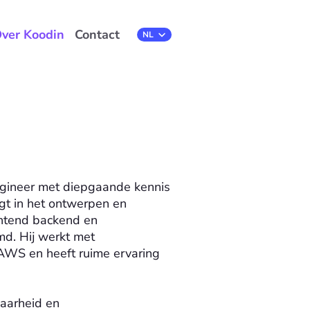
ver Koodin
Contact
Select Language
NL
ngineer met diepgaande kennis 
gt in het ontwerpen en 
ntend backend en 
md. Hij werkt met 
AWS en heeft ruime ervaring 


aarheid en 