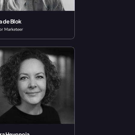
a de Blok
or Marketeer
ra Hevonoja