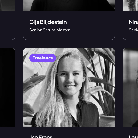
Gijs Blijdestein
Nin
Senior Scrum Master
Seni
Freelance
Ilse Frans
Lau