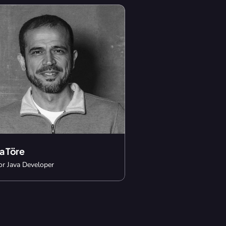
a Töre
or Java Developer