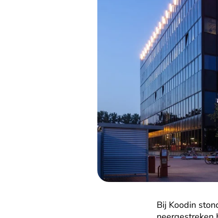
Bij Koodin ston
neergestreken b