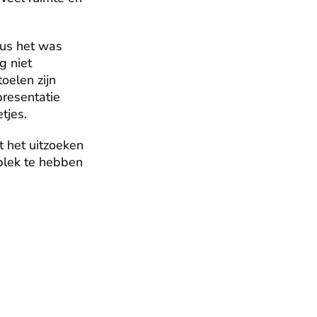
us het was 
 niet 
elen zijn 
resentatie 
tjes.
het uitzoeken 
plek te hebben 