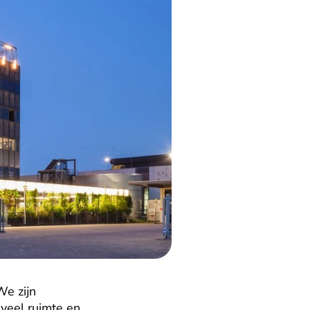
e zijn 
eel ruimte en 