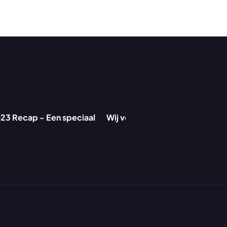
23 Recap - Een speciaal 
Wij verkopen altijd ‘ja’